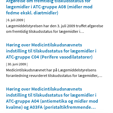
Afgørelse om fremtidig tilskudsstatus for
lægemidler i ATC-gruppe A08 (midler mod
fedme ekskl. diætmidler)
|
6. juli 2009
|
Lægemiddelstyrelsen har den 3. juli 2009 truffet afgørelse
om fremtidig tilskudsstatus for lægemidler i
…
Høring over Medicintilskudsnævnets
indstilling til tilskudsstatus for lægemidler i
ATC-gruppe C04 (Perifere vasodilatatorer)
|
30. juni 2009
|
Medicintilskudsnævnet har på Lægemiddelstyrelsens
foranledning revurderet tilskudsstatus for lægemidler,
…
Høring over Medicintilskudsnævnets
indstilling til tilskudsstatus for lægemidler i
ATC-gruppe A04 (antiemetika og midler mod
kvalme) og A03FA (peristaltik­fremmende
…