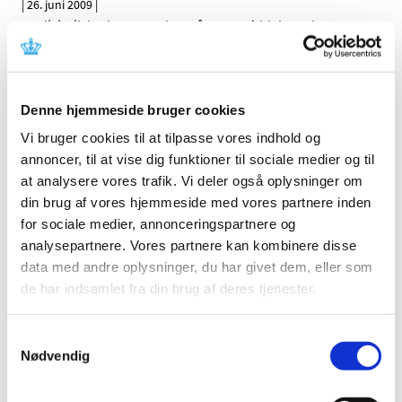
|
26. juni 2009
|
Medicintilskudsnævnet har på Lægemiddelstyrelsens
foranledning revurderet tilskudsstatus for lægemidler,
…
Ændring af tilskud til hjerte-karmedicin pr. 13.
Denne hjemmeside bruger cookies
juli 2009
Vi bruger cookies til at tilpasse vores indhold og
|
9. juni 2009
|
annoncer, til at vise dig funktioner til sociale medier og til
Medicintilskudsnævnet og Lægemiddelstyrelsen har
gennemgået lægemidler til behandling af
…
at analysere vores trafik. Vi deler også oplysninger om
din brug af vores hjemmeside med vores partnere inden
for sociale medier, annonceringspartnere og
Tilskudsstatus for lægemidler i ATC-gruppe
analysepartnere. Vores partnere kan kombinere disse
A06 og A02AA04, laksantia: Høringssvar på
data med andre oplysninger, du har givet dem, eller som
Medicintilskudsnævnets indstilling
de har indsamlet fra din brug af deres tjenester.
|
3. juni 2009
|
Medicintilskudsnævnets indstilling vedrørende fremtidig
tilskudsstatus for laksantia (ATC-grupper A06 og
…
Samtykkevalg
Nødvendig
Tilskudsstatus for lægemidler i ATC-gruppe