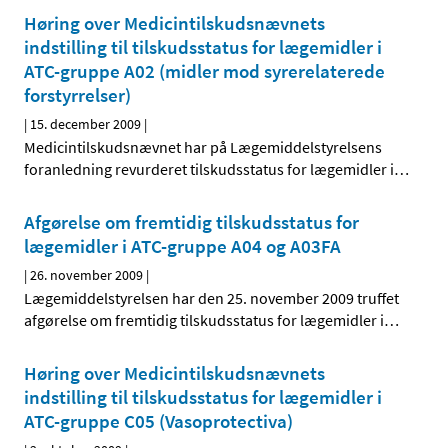
Høring over Medicintilskudsnævnets
indstilling til tilskudsstatus for lægemidler i
ATC-gruppe A02 (midler mod syrerelaterede
forstyrrelser)
|
15. december 2009
|
Medicintilskudsnævnet har på Lægemiddelstyrelsens
foranledning revurderet tilskudsstatus for lægemidler i
…
Afgørelse om fremtidig tilskudsstatus for
lægemidler i ATC-gruppe A04 og A03FA
|
26. november 2009
|
Lægemiddelstyrelsen har den 25. november 2009 truffet
afgørelse om fremtidig tilskudsstatus for lægemidler i
…
Høring over Medicintilskudsnævnets
indstilling til tilskudsstatus for lægemidler i
ATC-gruppe C05 (Vasoprotectiva)