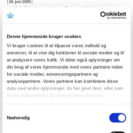
|
26. juni 2009
|
Medicintilskudsnævnet har på Lægemiddelstyrelsens
foranledning revurderet tilskudsstatus for lægemidler,
…
Ændring af tilskud til hjerte-karmedicin pr. 13.
Denne hjemmeside bruger cookies
juli 2009
Vi bruger cookies til at tilpasse vores indhold og
|
9. juni 2009
|
annoncer, til at vise dig funktioner til sociale medier og til
Medicintilskudsnævnet og Lægemiddelstyrelsen har
gennemgået lægemidler til behandling af
…
at analysere vores trafik. Vi deler også oplysninger om
din brug af vores hjemmeside med vores partnere inden
for sociale medier, annonceringspartnere og
Tilskudsstatus for lægemidler i ATC-gruppe
analysepartnere. Vores partnere kan kombinere disse
A06 og A02AA04, laksantia: Høringssvar på
data med andre oplysninger, du har givet dem, eller som
Medicintilskudsnævnets indstilling
de har indsamlet fra din brug af deres tjenester.
|
3. juni 2009
|
Medicintilskudsnævnets indstilling vedrørende fremtidig
tilskudsstatus for laksantia (ATC-grupper A06 og
…
Samtykkevalg
Nødvendig
Tilskudsstatus for lægemidler i ATC-gruppe