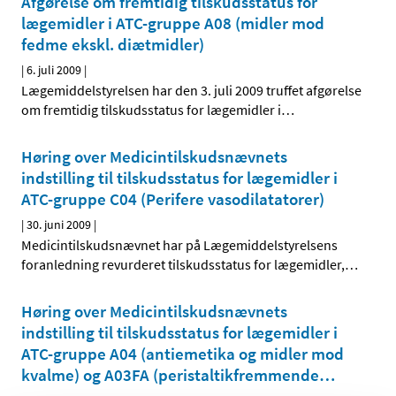
Afgørelse om fremtidig tilskudsstatus for
lægemidler i ATC-gruppe A08 (midler mod
fedme ekskl. diætmidler)
|
6. juli 2009
|
Lægemiddelstyrelsen har den 3. juli 2009 truffet afgørelse
om fremtidig tilskudsstatus for lægemidler i
…
Høring over Medicintilskudsnævnets
indstilling til tilskudsstatus for lægemidler i
ATC-gruppe C04 (Perifere vasodilatatorer)
|
30. juni 2009
|
Medicintilskudsnævnet har på Lægemiddelstyrelsens
foranledning revurderet tilskudsstatus for lægemidler,
…
Høring over Medicintilskudsnævnets
indstilling til tilskudsstatus for lægemidler i
ATC-gruppe A04 (antiemetika og midler mod
kvalme) og A03FA (peristaltik­fremmende
…