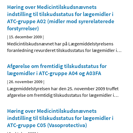
Høring over Medicintilskudsnævnets
indstilling til tilskudsstatus for lægemidler i
ATC-gruppe A02 (midler mod syrerelaterede
forstyrrelser)
|
15. december 2009
|
Medicintilskudsnævnet har på Lægemiddelstyrelsens
foranledning revurderet tilskudsstatus for lægemidler i
…
Afgørelse om fremtidig tilskudsstatus for
lægemidler i ATC-gruppe A04 og A03FA
|
26. november 2009
|
Lægemiddelstyrelsen har den 25. november 2009 truffet
afgørelse om fremtidig tilskudsstatus for lægemidler i
…
Høring over Medicintilskudsnævnets
indstilling til tilskudsstatus for lægemidler i
ATC-gruppe C05 (Vasoprotectiva)