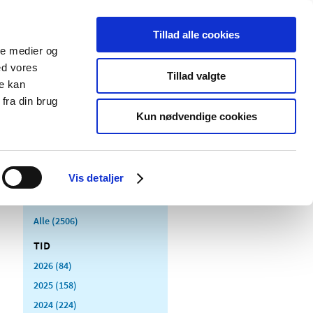
Tillad alle cookies
ale medier og
Udgivelser
Cookies
ed vores
Tillad valgte
re kan
dicinsk
Særlige
fra din brug
styr
produktområder
Kun nødvendige cookies
Vis detaljer
Alle (2506)
TID
2026 (84)
2025 (158)
2024 (224)