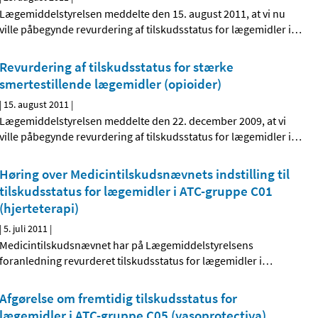
Lægemiddelstyrelsen meddelte den 15. august 2011, at vi nu
ville påbegynde revurdering af tilskudsstatus for lægemidler i
…
Revurdering af tilskudsstatus for stærke
smertestillende lægemidler (opioider)
|
15. august 2011
|
Lægemiddelstyrelsen meddelte den 22. december 2009, at vi
ville påbegynde revurdering af tilskudsstatus for lægemidler i
…
Høring over Medicintilskudsnævnets indstilling til
tilskudsstatus for lægemidler i ATC-gruppe C01
(hjerteterapi)
|
5. juli 2011
|
Medicintilskudsnævnet har på Lægemiddelstyrelsens
foranledning revurderet tilskudsstatus for lægemidler i
…
Afgørelse om fremtidig tilskudsstatus for
lægemidler i ATC-gruppe C05 (vasoprotectiva)