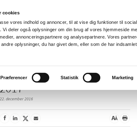
 cookies
passe vores indhold og annoncer, til at vise dig funktioner til soci
Nyheder
Om os
Kontakt
fik. Vi deler også oplysninger om din brug af vores hjemmeside m
 medier, annonceringspartnere og analysepartnere. Vores partne
 og
Tilskud og
Apoteker og salg af
Me
ndre oplysninger, du har givet dem, eller som de har indsamlet 
rmation
priser
medicin
ud
Præferencer
Statistik
Marketing
2017
22. december 2016