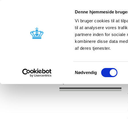
Denne hjemmeside bruger
Vi bruger cookies til at til
til at analysere vores tra
partnere inden for sociale
Godkendelse og
Bivirkninger
kombinere disse data med a
kontrol
produktinfo
af deres tjenester.
/
Nyheder
2017
Samtykkevalg
Nødvendig
Nyheder