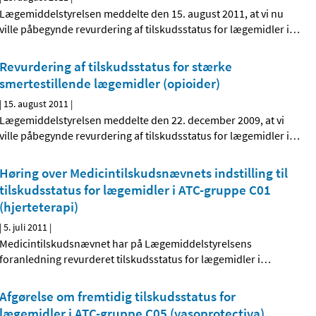
Lægemiddelstyrelsen meddelte den 15. august 2011, at vi nu
ville påbegynde revurdering af tilskudsstatus for lægemidler i
…
Revurdering af tilskudsstatus for stærke
smertestillende lægemidler (opioider)
|
15. august 2011
|
Lægemiddelstyrelsen meddelte den 22. december 2009, at vi
ville påbegynde revurdering af tilskudsstatus for lægemidler i
…
Høring over Medicintilskudsnævnets indstilling til
tilskudsstatus for lægemidler i ATC-gruppe C01
(hjerteterapi)
|
5. juli 2011
|
Medicintilskudsnævnet har på Lægemiddelstyrelsens
foranledning revurderet tilskudsstatus for lægemidler i
…
Afgørelse om fremtidig tilskudsstatus for
lægemidler i ATC-gruppe C05 (vasoprotectiva)