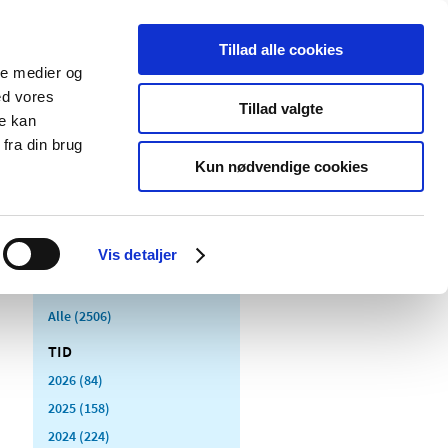
Tillad alle cookies
ale medier og
Udgivelser
Cookies
ed vores
Tillad valgte
re kan
dicinsk
Særlige
fra din brug
styr
produktområder
Kun nødvendige cookies
Vis detaljer
Alle (2506)
TID
2026 (84)
2025 (158)
2024 (224)