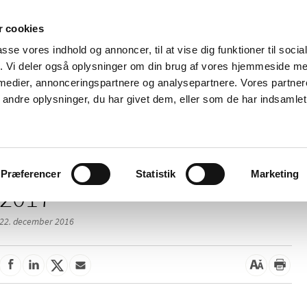
 cookies
passe vores indhold og annoncer, til at vise dig funktioner til soci
Nyheder
Om os
Kontakt
fik. Vi deler også oplysninger om din brug af vores hjemmeside m
 medier, annonceringspartnere og analysepartnere. Vores partne
 og
Tilskud og
Apoteker og salg af
Me
ndre oplysninger, du har givet dem, eller som de har indsamlet 
rmation
priser
medicin
ud
Præferencer
Statistik
Marketing
2017
22. december 2016