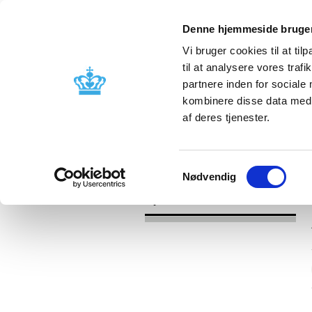
Denne hjemmeside bruger
Vi bruger cookies til at til
til at analysere vores tra
partnere inden for sociale
Godkendelse og
Bivirkninger
kombinere disse data med a
kontrol
produktinfo
af deres tjenester.
/
Nyheder
2017
Samtykkevalg
Nødvendig
Nyheder