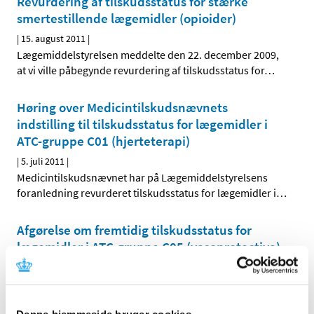
Revurdering af tilskudsstatus for stærke
smertestillende lægemidler (opioider)
|
15. august 2011
|
Lægemiddelstyrelsen meddelte den 22. december 2009,
at vi ville påbegynde revurdering af tilskudsstatus for
…
Høring over Medicintilskudsnævnets
indstilling til tilskudsstatus for lægemidler i
ATC-gruppe C01 (hjerteterapi)
|
5. juli 2011
|
Medicintilskudsnævnet har på Lægemiddelstyrelsens
foranledning revurderet tilskudsstatus for lægemidler i
…
Afgørelse om fremtidig tilskudsstatus for
lægemidler i ATC-gruppe C05 (vasoprotectiva)
|
28. juni 2011
|
Lægemiddelstyrelsen har den 27. juni 2011 truffet
afgørelse om fremtidig tilskudsstatus for lægemidler i
…