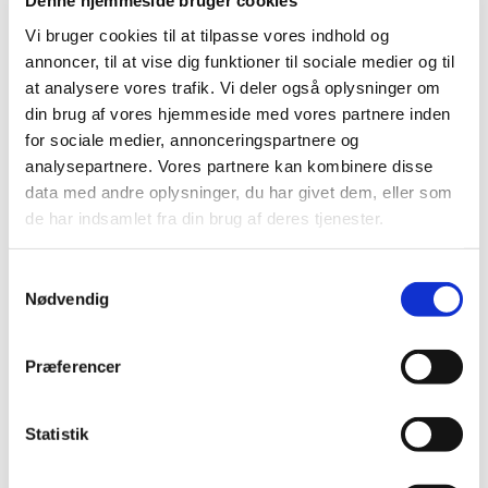
Denne hjemmeside bruger cookies
Høring over Medicintilskudsnævnets
Vi bruger cookies til at tilpasse vores indhold og
indstilling for glucosamin
annoncer, til at vise dig funktioner til sociale medier og til
at analysere vores trafik. Vi deler også oplysninger om
|
27. maj 2011
|
din brug af vores hjemmeside med vores partnere inden
Medicintilskudsnævnet har revurderet tilskudsstatus for
for sociale medier, annonceringspartnere og
lægemidler, der indeholder glucosamin. Lægemidlerne
…
analysepartnere. Vores partnere kan kombinere disse
data med andre oplysninger, du har givet dem, eller som
Høring over Medicintilskudsnævnets
de har indsamlet fra din brug af deres tjenester.
indstilling til tilskudsstatus for lægemidler til
behandling af depression og angst
(lægemidler i ATC-gruppe N06A m.fl.)
Samtykkevalg
Nødvendig
|
6. maj 2011
|
Medicintilskudsnævnet har på Lægemiddelstyrelsens
foranledning revurderet tilskudsstatus for lægemidler i
…
Præferencer
Lægemiddelstyrelsen indleder ad hoc
Statistik
revurdering af tilskudsstatus for glucosamin
(M01AX05)