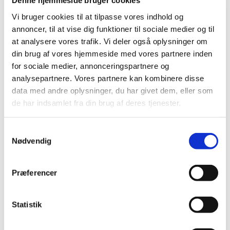
Denne hjemmeside bruger cookies
Høring over Medicintilskudsnævnets
Vi bruger cookies til at tilpasse vores indhold og
indstilling for glucosamin
annoncer, til at vise dig funktioner til sociale medier og til
at analysere vores trafik. Vi deler også oplysninger om
|
27. maj 2011
|
din brug af vores hjemmeside med vores partnere inden
Medicintilskudsnævnet har revurderet tilskudsstatus for
for sociale medier, annonceringspartnere og
lægemidler, der indeholder glucosamin. Lægemidlerne
…
analysepartnere. Vores partnere kan kombinere disse
data med andre oplysninger, du har givet dem, eller som
Høring over Medicintilskudsnævnets
de har indsamlet fra din brug af deres tjenester.
indstilling til tilskudsstatus for lægemidler til
behandling af depression og angst
(lægemidler i ATC-gruppe N06A m.fl.)
Samtykkevalg
Nødvendig
|
6. maj 2011
|
Medicintilskudsnævnet har på Lægemiddelstyrelsens
foranledning revurderet tilskudsstatus for lægemidler i
…
Præferencer
Lægemiddelstyrelsen indleder ad hoc
Statistik
revurdering af tilskudsstatus for glucosamin
(M01AX05)