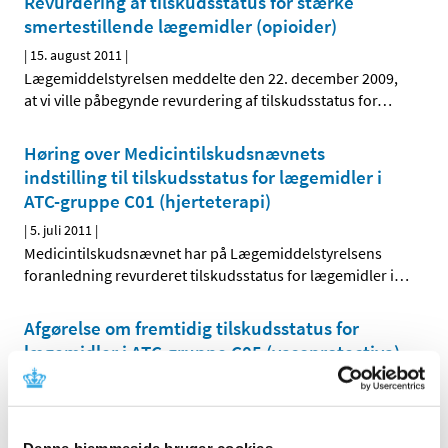
Revurdering af tilskudsstatus for stærke
smertestillende lægemidler (opioider)
|
15. august 2011
|
Lægemiddelstyrelsen meddelte den 22. december 2009,
at vi ville påbegynde revurdering af tilskudsstatus for
…
Høring over Medicintilskudsnævnets
indstilling til tilskudsstatus for lægemidler i
ATC-gruppe C01 (hjerteterapi)
|
5. juli 2011
|
Medicintilskudsnævnet har på Lægemiddelstyrelsens
foranledning revurderet tilskudsstatus for lægemidler i
…
Afgørelse om fremtidig tilskudsstatus for
lægemidler i ATC-gruppe C05 (vasoprotectiva)
|
28. juni 2011
|
Lægemiddelstyrelsen har den 27. juni 2011 truffet
afgørelse om fremtidig tilskudsstatus for lægemidler i
…