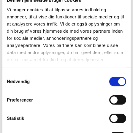
Denne hjemmeside bruger cookies
Høring over Medicintilskudsnævnets
Vi bruger cookies til at tilpasse vores indhold og
indstilling for glucosamin
annoncer, til at vise dig funktioner til sociale medier og til
at analysere vores trafik. Vi deler også oplysninger om
|
27. maj 2011
|
din brug af vores hjemmeside med vores partnere inden
Medicintilskudsnævnet har revurderet tilskudsstatus for
for sociale medier, annonceringspartnere og
lægemidler, der indeholder glucosamin. Lægemidlerne
…
analysepartnere. Vores partnere kan kombinere disse
data med andre oplysninger, du har givet dem, eller som
Høring over Medicintilskudsnævnets
de har indsamlet fra din brug af deres tjenester.
indstilling til tilskudsstatus for lægemidler til
behandling af depression og angst
(lægemidler i ATC-gruppe N06A m.fl.)
Samtykkevalg
Nødvendig
|
6. maj 2011
|
Medicintilskudsnævnet har på Lægemiddelstyrelsens
foranledning revurderet tilskudsstatus for lægemidler i
…
Præferencer
Lægemiddelstyrelsen indleder ad hoc
Statistik
revurdering af tilskudsstatus for glucosamin
(M01AX05)