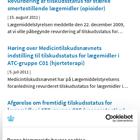
Revurdering af tilskudsstatus for stærke
smertestillende lægemidler (opioider)
|
15. august 2011
|
Lægemiddelstyrelsen meddelte den 22. december 2009,
at vi ville påbegynde revurdering af tilskudsstatus for
…
Høring over Medicintilskudsnævnets
indstilling til tilskudsstatus for lægemidler i
ATC-gruppe C01 (hjerteterapi)
|
5. juli 2011
|
Medicintilskudsnævnet har på Lægemiddelstyrelsens
foranledning revurderet tilskudsstatus for lægemidler i
…
Afgørelse om fremtidig tilskudsstatus for
lægemidler i ATC-gruppe C05 (vasoprotectiva)
|
28. juni 2011
|
Lægemiddelstyrelsen har den 27. juni 2011 truffet
afgørelse om fremtidig tilskudsstatus for lægemidler i
…