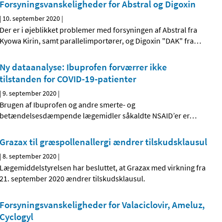
Forsyningsvanskeligheder for Abstral og Digoxin
|
10. september 2020
|
Der er i øjeblikket problemer med forsyningen af Abstral fra
Kyowa Kirin, samt parallelimportører, og Digoxin "DAK" fra
…
Ny dataanalyse: Ibuprofen forværrer ikke
tilstanden for COVID-19-patienter
|
9. september 2020
|
Brugen af Ibuprofen og andre smerte- og
betændelsesdæmpende lægemidler såkaldte NSAID’er er
…
Grazax til græspollenallergi ændrer tilskudsklausul
|
8. september 2020
|
Lægemiddelstyrelsen har besluttet, at Grazax med virkning fra
21. september 2020 ændrer tilskudsklausul.
Forsyningsvanskeligheder for Valaciclovir, Ameluz,
Cyclogyl