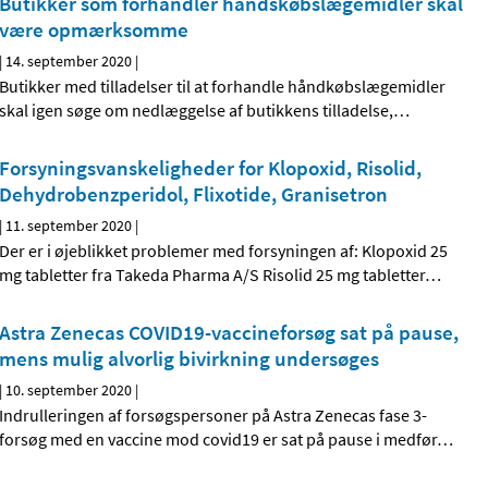
Butikker som forhandler håndskøbslægemidler skal
være opmærksomme
|
14. september 2020
|
Butikker med tilladelser til at forhandle håndkøbslægemidler
skal igen søge om nedlæggelse af butikkens tilladelse,
…
Forsyningsvanskeligheder for Klopoxid, Risolid,
Dehydrobenzperidol, Flixotide, Granisetron
|
11. september 2020
|
Der er i øjeblikket problemer med forsyningen af: Klopoxid 25
mg tabletter fra Takeda Pharma A/S Risolid 25 mg tabletter
…
Astra Zenecas COVID19-vaccineforsøg sat på pause,
mens mulig alvorlig bivirkning undersøges
|
10. september 2020
|
Indrulleringen af forsøgspersoner på Astra Zenecas fase 3-
forsøg med en vaccine mod covid19 er sat på pause i medfør
…