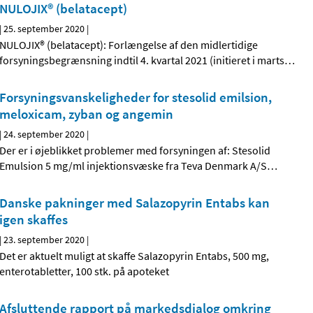
NULOJIX® (belatacept)
|
25. september 2020
|
NULOJIX® (belatacept): Forlængelse af den midlertidige
forsyningsbegrænsning indtil 4. kvartal 2021 (initieret i marts
…
Forsyningsvanskeligheder for stesolid emilsion,
meloxicam, zyban og angemin
|
24. september 2020
|
Der er i øjeblikket problemer med forsyningen af: Stesolid
Emulsion 5 mg/ml injektionsvæske fra Teva Denmark A/S
…
Danske pakninger med Salazopyrin Entabs kan
igen skaffes
|
23. september 2020
|
Det er aktuelt muligt at skaffe Salazopyrin Entabs, 500 mg,
enterotabletter, 100 stk. på apoteket
Afsluttende rapport på markedsdialog omkring