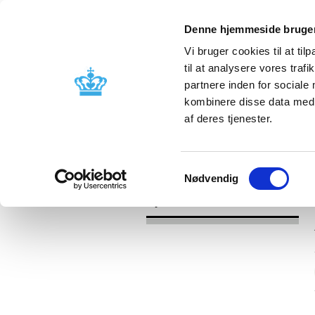
Denne hjemmeside bruger
Vi bruger cookies til at til
til at analysere vores tra
partnere inden for sociale
Godkendelse og
Bivirkninger
kombinere disse data med a
kontrol
produktinfo
af deres tjenester.
/
Nyheder
2017
Samtykkevalg
Nødvendig
Nyheder