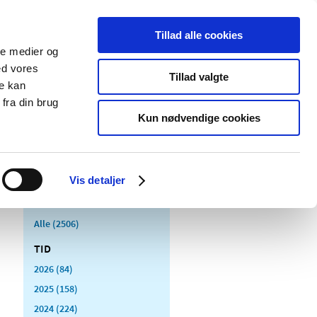
Tillad alle cookies
ale medier og
Udgivelser
Cookies
ed vores
Tillad valgte
re kan
dicinsk
Særlige
fra din brug
styr
produktområder
Kun nødvendige cookies
Vis detaljer
Alle (2506)
TID
2026 (84)
2025 (158)
2024 (224)