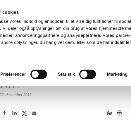
 cookies
passe vores indhold og annoncer, til at vise dig funktioner til soci
Nyheder
Om os
Kontakt
fik. Vi deler også oplysninger om din brug af vores hjemmeside m
 medier, annonceringspartnere og analysepartnere. Vores partne
 og
Tilskud og
Apoteker og salg af
Me
ndre oplysninger, du har givet dem, eller som de har indsamlet 
rmation
priser
medicin
ud
Præferencer
Statistik
Marketing
2017
22. december 2016