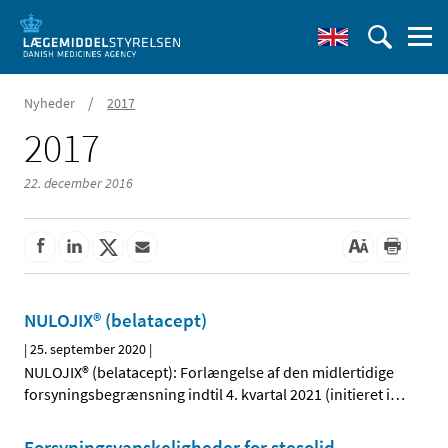
/
Nyheder
2017
2017
22. december 2016
NULOJIX® (belatacept)
|
25. september 2020
|
NULOJIX® (belatacept): Forlængelse af den midlertidige
forsyningsbegrænsning indtil 4. kvartal 2021 (initieret i
…
Forsyningsvanskeligheder for stesolid