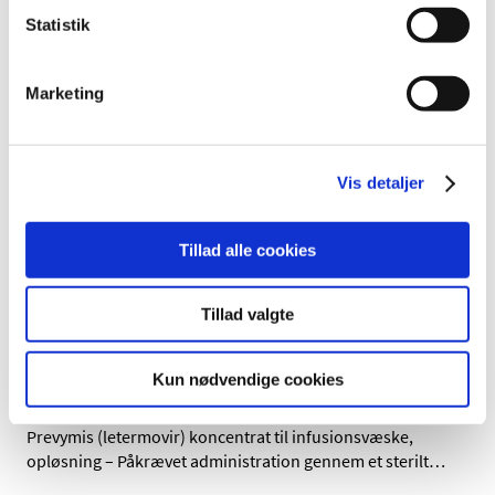
Ameluz, Cyclogyl
Statistik
|
8. september 2020
|
Der er i øjeblikket problemer med forsyningen af
Marketing
Valaciclovir, Ameluz og Cyclogyl
COVID-19: Lægemiddelstyrelsen genoptager
midlertidig praksis, hvor alle
Vis detaljer
lægemiddelpakninger medtages i
Medicinpriser
Tillad alle cookies
|
4. september 2020
|
Som led i at forebygge potentielle forsyningsproblemer
Tillad valgte
for lægemidler under Corona-pandemien, har
…
DHPC Prevymis (letermovir)
Kun nødvendige cookies
|
3. september 2020
|
Prevymis (letermovir) koncentrat til infusionsvæske,
opløsning – Påkrævet administration gennem et sterilt
…