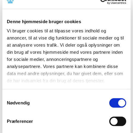
Digoxin
|
10. september 2020
|
Der er i øjeblikket problemer med forsyningen af Abstral
Denne hjemmeside bruger cookies
fra Kyowa Kirin, samt parallelimportører, og Digoxin
…
Vi bruger cookies til at tilpasse vores indhold og
annoncer, til at vise dig funktioner til sociale medier og til
Ny dataanalyse: Ibuprofen forværrer ikke
at analysere vores trafik. Vi deler også oplysninger om
tilstanden for COVID-19-patienter
din brug af vores hjemmeside med vores partnere inden
|
9. september 2020
|
for sociale medier, annonceringspartnere og
Brugen af Ibuprofen og andre smerte- og
analysepartnere. Vores partnere kan kombinere disse
betændelsesdæmpende lægemidler såkaldte NSAID’er
…
data med andre oplysninger, du har givet dem, eller som
de har indsamlet fra din brug af deres tjenester.
Grazax til græspollenallergi ændrer
tilskudsklausul
Samtykkevalg
|
8. september 2020
|
Nødvendig
Lægemiddelstyrelsen har besluttet, at Grazax med
virkning fra 21. september 2020 ændrer tilskudsklausul.
Præferencer
Forsyningsvanskeligheder for Valaciclovir,