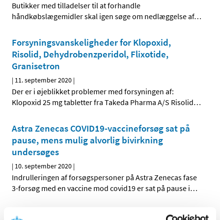
Butikker med tilladelser til at forhandle
håndkøbslægemidler skal igen søge om nedlæggelse af
…
Forsyningsvanskeligheder for Klopoxid,
Risolid, Dehydrobenzperidol, Flixotide,
Granisetron
|
11. september 2020
|
Der er i øjeblikket problemer med forsyningen af:
Klopoxid 25 mg tabletter fra Takeda Pharma A/S Risolid
…
Astra Zenecas COVID19-vaccineforsøg sat på
pause, mens mulig alvorlig bivirkning
undersøges
|
10. september 2020
|
Indrulleringen af forsøgspersoner på Astra Zenecas fase
3-forsøg med en vaccine mod covid19 er sat på pause i
…
Forsyningsvanskeligheder for Abstral og