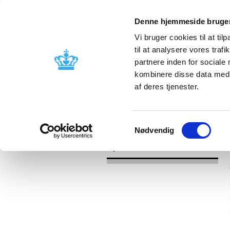
Denne hjemmeside bruger
Vi bruger cookies til at til
til at analysere vores tra
partnere inden for sociale
Godkendelse og
Bivirkninger
kombinere disse data med a
kontrol
produktinfo
af deres tjenester.
/
Nyheder
2017
Samtykkevalg
Nødvendig
Nyheder