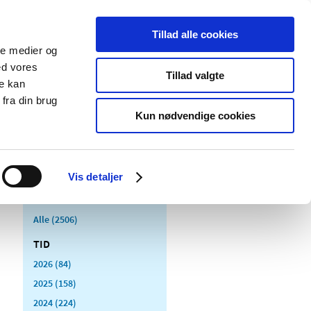
Tillad alle cookies
ale medier og
Udgivelser
Cookies
ed vores
Tillad valgte
re kan
dicinsk
Særlige
fra din brug
styr
produktområder
Kun nødvendige cookies
Vis detaljer
Alle (2506)
TID
2026 (84)
2025 (158)
2024 (224)