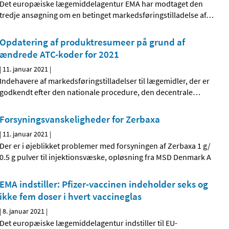
Det europæiske lægemiddelagentur EMA har modtaget den
tredje ansøgning om en betinget markedsføringstilladelse af
…
Opdatering af produktresumeer på grund af
ændrede ATC-koder for 2021
|
11. januar 2021
|
Indehavere af markedsføringstilladelser til lægemidler, der er
godkendt efter den nationale procedure, den decentrale
…
Forsyningsvanskeligheder for Zerbaxa
|
11. januar 2021
|
Der er i øjeblikket problemer med forsyningen af Zerbaxa 1 g/
0.5 g pulver til injektionsvæske, opløsning fra MSD Denmark A
EMA indstiller: Pfizer-vaccinen indeholder seks og
ikke fem doser i hvert vaccineglas
|
8. januar 2021
|
Det europæiske lægemiddelagentur indstiller til EU-