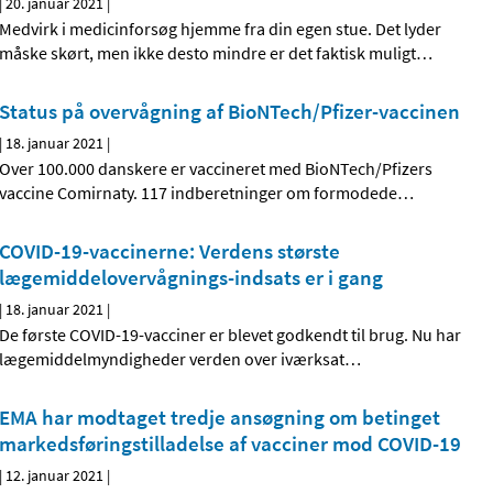
|
20. januar 2021
|
Medvirk i medicinforsøg hjemme fra din egen stue. Det lyder
måske skørt, men ikke desto mindre er det faktisk muligt
…
Status på overvågning af BioNTech/Pfizer-vaccinen
|
18. januar 2021
|
Over 100.000 danskere er vaccineret med BioNTech/Pfizers
vaccine Comirnaty. 117 indberetninger om formodede
…
COVID-19-vaccinerne: Verdens største
lægemiddelovervågnings-indsats er i gang
|
18. januar 2021
|
De første COVID-19-vacciner er blevet godkendt til brug. Nu har
lægemiddelmyndigheder verden over iværksat
…
EMA har modtaget tredje ansøgning om betinget
markedsføringstilladelse af vacciner mod COVID-19
|
12. januar 2021
|