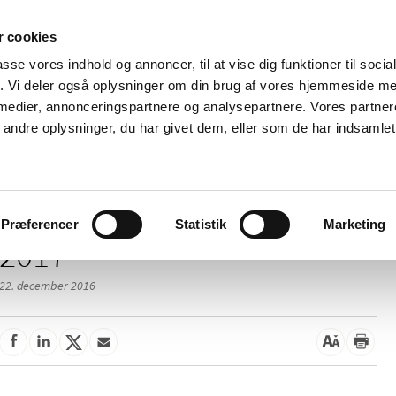
 cookies
passe vores indhold og annoncer, til at vise dig funktioner til soci
Nyheder
Om os
Kontakt
fik. Vi deler også oplysninger om din brug af vores hjemmeside m
 medier, annonceringspartnere og analysepartnere. Vores partne
 og
Tilskud og
Apoteker og salg af
Me
ndre oplysninger, du har givet dem, eller som de har indsamlet 
rmation
priser
medicin
ud
Præferencer
Statistik
Marketing
2017
22. december 2016