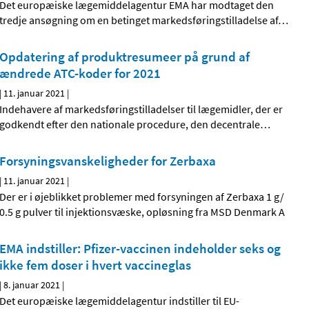
Det europæiske lægemiddelagentur EMA har modtaget den
tredje ansøgning om en betinget markedsføringstilladelse af
…
Opdatering af produktresumeer på grund af
ændrede ATC-koder for 2021
|
11. januar 2021
|
Indehavere af markedsføringstilladelser til lægemidler, der er
godkendt efter den nationale procedure, den decentrale
…
Forsyningsvanskeligheder for Zerbaxa
|
11. januar 2021
|
Der er i øjeblikket problemer med forsyningen af Zerbaxa 1 g/
0.5 g pulver til injektionsvæske, opløsning fra MSD Denmark A
EMA indstiller: Pfizer-vaccinen indeholder seks og
ikke fem doser i hvert vaccineglas
|
8. januar 2021
|
Det europæiske lægemiddelagentur indstiller til EU-