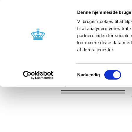
Denne hjemmeside bruger
Vi bruger cookies til at til
til at analysere vores tra
partnere inden for sociale
Godkendelse og
Bivirkninger
kombinere disse data med a
kontrol
produktinfo
af deres tjenester.
/
Nyheder
2017
Samtykkevalg
Nødvendig
Nyheder