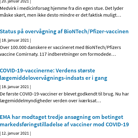
|
20. januar 2021
|
Medvirk i medicinforsøg hjemme fra din egen stue. Det lyder
måske skørt, men ikke desto mindre er det faktisk muligt
…
Status på overvågning af BioNTech/Pfizer-vaccinen
|
18. januar 2021
|
Over 100.000 danskere er vaccineret med BioNTech/Pfizers
vaccine Comirnaty. 117 indberetninger om formodede
…
COVID-19-vaccinerne: Verdens største
lægemiddelovervågnings-indsats er i gang
|
18. januar 2021
|
De første COVID-19-vacciner er blevet godkendt til brug. Nu har
lægemiddelmyndigheder verden over iværksat
…
EMA har modtaget tredje ansøgning om betinget
markedsføringstilladelse af vacciner mod COVID-19
|
12. januar 2021
|