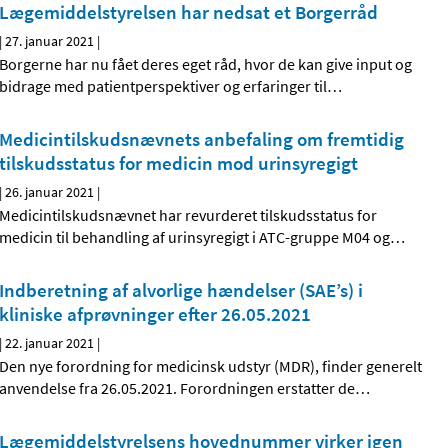
Lægemiddelstyrelsen har nedsat et Borgerråd
|
27. januar 2021
|
Borgerne har nu fået deres eget råd, hvor de kan give input og
bidrage med patientperspektiver og erfaringer til
…
Medicintilskudsnævnets anbefaling om fremtidig
tilskudsstatus for medicin mod urinsyregigt
|
26. januar 2021
|
Medicintilskudsnævnet har revurderet tilskudsstatus for
medicin til behandling af urinsyregigt i ATC-gruppe M04 og
…
Indberetning af alvorlige hændelser (SAE’s) i
kliniske afprøvninger efter 26.05.2021
|
22. januar 2021
|
Den nye forordning for medicinsk udstyr (MDR), finder generelt
anvendelse fra 26.05.2021. Forordningen erstatter de
…
Lægemiddelstyrelsens hovednummer virker igen