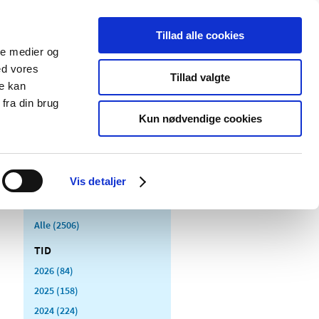
Tillad alle cookies
ale medier og
Udgivelser
Cookies
ed vores
Tillad valgte
re kan
dicinsk
Særlige
fra din brug
styr
produktområder
Kun nødvendige cookies
Vis detaljer
Alle (2506)
TID
2026 (84)
2025 (158)
2024 (224)