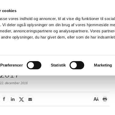
 cookies
passe vores indhold og annoncer, til at vise dig funktioner til soci
Nyheder
Om os
Kontakt
fik. Vi deler også oplysninger om din brug af vores hjemmeside m
 medier, annonceringspartnere og analysepartnere. Vores partne
 og
Tilskud og
Apoteker og salg af
Me
ndre oplysninger, du har givet dem, eller som de har indsamlet 
rmation
priser
medicin
ud
Præferencer
Statistik
Marketing
2017
22. december 2016