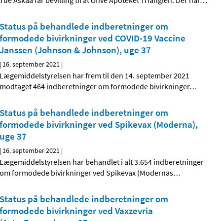
Tue Askaa får bevilling til at drive Apoteket Trianglen. Der har
…
Status på behandlede indberetninger om
formodede bivirkninger ved COVID-19 Vaccine
Janssen (Johnson & Johnson), uge 37
|
16. september 2021
|
Lægemiddelstyrelsen har frem til den 14. september 2021
modtaget 464 indberetninger om formodede bivirkninger
…
Status på behandlede indberetninger om
formodede bivirkninger ved Spikevax (Moderna),
uge 37
|
16. september 2021
|
Lægemiddelstyrelsen har behandlet i alt 3.654 indberetninger
om formodede bivirkninger ved Spikevax (Modernas
…
Status på behandlede indberetninger om
formodede bivirkninger ved Vaxzevria