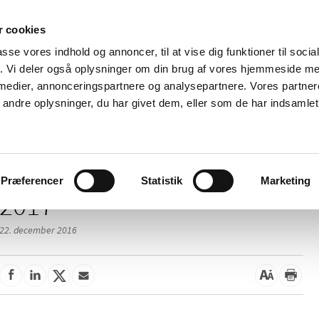
 cookies
passe vores indhold og annoncer, til at vise dig funktioner til soci
Nyheder
Om os
Kontakt
fik. Vi deler også oplysninger om din brug af vores hjemmeside m
 medier, annonceringspartnere og analysepartnere. Vores partne
 og
Tilskud og
Apoteker og salg af
Me
ndre oplysninger, du har givet dem, eller som de har indsamlet 
rmation
priser
medicin
ud
Præferencer
Statistik
Marketing
2017
22. december 2016