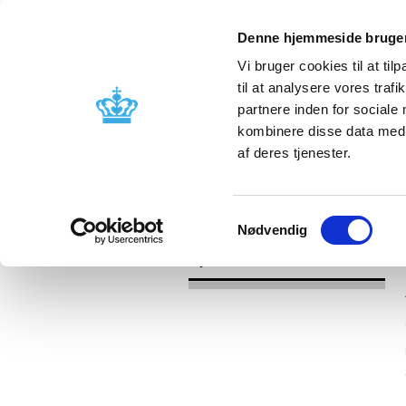
Denne hjemmeside bruger
Vi bruger cookies til at til
til at analysere vores tra
partnere inden for sociale
Godkendelse og
Bivirkninger
kombinere disse data med a
kontrol
produktinfo
af deres tjenester.
/
Nyheder
2017
Samtykkevalg
Nødvendig
Nyheder