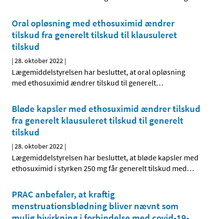
Oral opløsning med ethosuximid ændrer
tilskud fra generelt tilskud til klausuleret
tilskud
|
28. oktober 2022
|
Lægemiddelstyrelsen har besluttet, at oral opløsning
med ethosuximid ændrer tilskud til generelt
…
Bløde kapsler med ethosuximid ændrer tilskud
fra generelt klausuleret tilskud til generelt
tilskud
|
28. oktober 2022
|
Lægemiddelstyrelsen har besluttet, at bløde kapsler med
ethosuximid i styrken 250 mg får generelt tilskud med
…
PRAC anbefaler, at kraftig
menstruationsblødning bliver nævnt som
mulig bivirkning i forbindelse med covid-19-