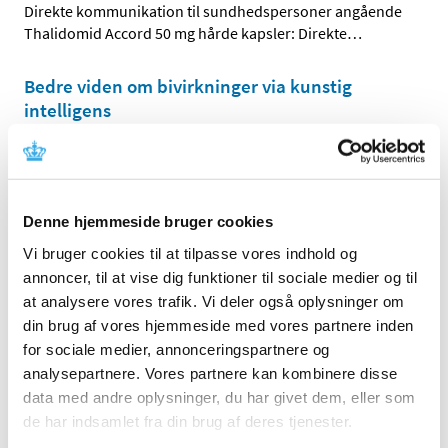
Direkte kommunikation til sundhedspersoner angående
Thalidomid Accord 50 mg hårde kapsler: Direkte
…
Bedre viden om bivirkninger via kunstig
intelligens
|
13. oktober 2022
|
Sammen med blandt andre KU og Bispebjerg &
Frederiksberg Hospital søsætter
…
Denne hjemmeside bruger cookies
Sikkerhedsopdatering for COVID-19 vacciner
Vi bruger cookies til at tilpasse vores indhold og
(2022, nr. 9)
annoncer, til at vise dig funktioner til sociale medier og til
|
13. oktober 2022
|
at analysere vores trafik. Vi deler også oplysninger om
Denne sikkerhedsopdatering har fokus på de vacciner,
din brug af vores hjemmeside med vores partnere inden
der indgår i det danske vaccinationsprogram mod
…
for sociale medier, annonceringspartnere og
analysepartnere. Vores partnere kan kombinere disse
Styrket internationalt samarbejde om kontrol
data med andre oplysninger, du har givet dem, eller som
af lægemiddelforsøg
de har indsamlet fra din brug af deres tjenester.
|
11. oktober 2022
|