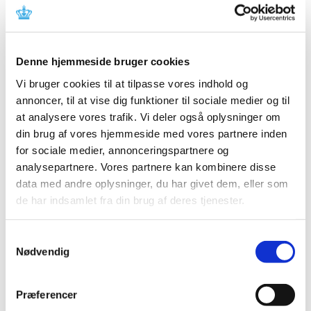
Nyt Dataetisk Charter sætter rammer for
Lægemiddelstyrelsens brug af sundhedsdata
|
15. juni 2022
|
Denne hjemmeside bruger cookies
Lægemiddelstyrelsen har vedtaget et Dataetisk Charter,
bestående af syv dataetiske værdier. Charteret skal
…
Vi bruger cookies til at tilpasse vores indhold og
annoncer, til at vise dig funktioner til sociale medier og til
Ansøgninger til ekstraordinært tilskud til
at analysere vores trafik. Vi deler også oplysninger om
apoteker
din brug af vores hjemmeside med vores partnere inden
for sociale medier, annonceringspartnere og
|
13. juni 2022
|
analysepartnere. Vores partnere kan kombinere disse
Lægemiddelstyrelsen indkalder hermed ansøgninger til
data med andre oplysninger, du har givet dem, eller som
ekstraordinært tilskud. Ansøgningen skal være os i
…
de har indsamlet fra din brug af deres tjenester.
Defitelio (defibrotid): Må ikke anvendes til
profylakse af veno-okklusiv sygdom (VOD) efter
Samtykkevalg
Nødvendig
post-hæmatopoietisk
stamcelletransplantation (HSCT)
|
13. juni 2022
|
Præferencer
Studie 15-007, som sammenlignede defibrotid i