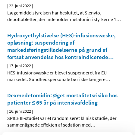
|
22. juni 2022
|
Lægemiddelstyrelsen har besluttet, at Slenyto,
depottabletter, der indeholder melatonin i styrkerne 1
…
Hydroxyethylstivelse (HES)-infusionsvæske,
opløsning: suspendering af
markedsføringstilladelserne på grund af
fortsat anvendelse hos kontraindicerede
…
|
17. juni 2022
|
HES-infusionsvæske er blevet suspenderet fra EU-
markedet. Sundhedspersonale bør ikke længere
…
Dexmedetomidin: Øget mortalitetsrisiko hos
patienter ≤ 65 år på intensivafdeling
|
16. juni 2022
|
SPICE III-studiet var et randomiseret klinisk studie, der
sammenlignede effekten af sedation med
…