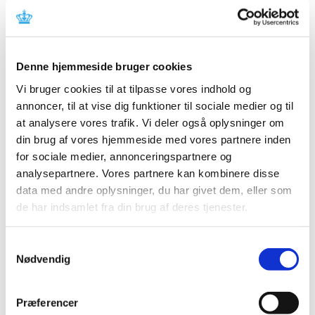
til listen over lægemidler i forsyningssvigt, hvor
…
Ledig bevilling til Sæby Apotek
|
14. juni 2024
|
Denne hjemmeside bruger cookies
Bevillingen til at drive Sæby Apotek er ledig pr. 1. juni
Vi bruger cookies til at tilpasse vores indhold og
2025. Bevillingen er opslået ledig efter Lov om
…
annoncer, til at vise dig funktioner til sociale medier og til
at analysere vores trafik. Vi deler også oplysninger om
Lægemiddelstyrelsen søger et nyt medlem
din brug af vores hjemmeside med vores partnere inden
(repræsentant for sundhedspersoner) til Rådet
for sociale medier, annonceringspartnere og
for Lægemiddelovervågning
analysepartnere. Vores partnere kan kombinere disse
|
14. juni 2024
|
data med andre oplysninger, du har givet dem, eller som
God lægemiddelovervågning kræver et stærkt
de har indsamlet fra din brug af deres tjenester.
tværgående samarbejde, hvor viden og erfaringer kan
…
Samtykkevalg
Ny vejledning fra CMDv om indsendelse af
Nødvendig
G.I.18-variationer
|
12. juni 2024
|
Præferencer
CMDv har offentliggjort en vejledning om indsendelse af