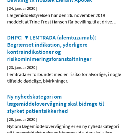
|
24. januar 2020
|
Lægemiddelstyrelsen har den 26. november 2019
meddelt at Trine Frost Hansen får bevilling til at drive
…
DHPC: ▼LEMTRADA (alemtuzumab):
Begrænset indikation, yderligere
kontraindikationer og
risikominimeringsforanstaltninger
|
23. januar 2020
|
Lemtrada er forbundet med en risiko for alvorlige, i nogle
tilfælde dødelige, bivirkninger.
Ny nyhedskategori om
lægemiddelovervågning skal bidrage til
styrket patientsikkerhed
|
20. januar 2020
|
Nyt om lægemiddelovervågning er en ny nyhedskategori
på Lægemiddelstyrelsens hjemmeside, der skal sikre,
…