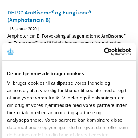
DHPC: AmBisome® og Fungizone®
(Amphotericin B)
|
15. januar 2020
|
Amphotericin B: Forveksling af lægemidlerne AmBisome®
og Fungizone® kan få fatale konsekvenser for patienten
Opdatering af produktresumeer på grund af
ændrede ATC-koder for 2020
Denne hjemmeside bruger cookies
|
8. januar 2020
|
Indehavere af markedsføringstilladelser til lægemidler,
Vi bruger cookies til at tilpasse vores indhold og
der er godkendt efter den nationale procedure, den
…
annoncer, til at vise dig funktioner til sociale medier og til
at analysere vores trafik. Vi deler også oplysninger om
Bevilling til Albertslund Apotek
din brug af vores hjemmeside med vores partnere inden
for sociale medier, annonceringspartnere og
|
8. januar 2020
|
analysepartnere. Vores partnere kan kombinere disse
Lægemiddelstyrelsen har den 2. januar meddelt at Mia
data med andre oplysninger, du har givet dem, eller som
Bendix Andersen får bevilling til at drive Albertslund
…
de har indsamlet fra din brug af deres tjenester.