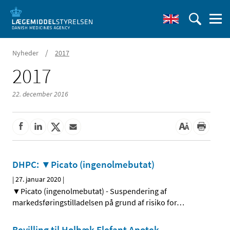
/
Nyheder
2017
2017
22. december 2016
DHPC: ▼Picato (ingenolmebutat)
|
27. januar 2020
|
▼Picato (ingenolmebutat) - Suspendering af
markedsføringstilladelsen på grund af risiko for
…
Bevilling til Holbæk Elefant Apotek