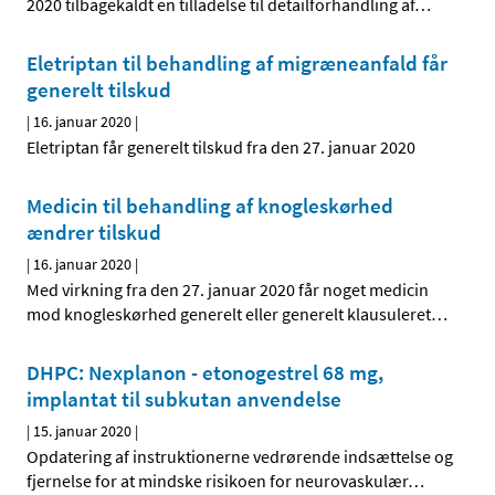
2020 tilbagekaldt en tilladelse til detailforhandling af
…
Eletriptan til behandling af migræneanfald får
generelt tilskud
|
16. januar 2020
|
Eletriptan får generelt tilskud fra den 27. januar 2020
Medicin til behandling af knogleskørhed
ændrer tilskud
|
16. januar 2020
|
Med virkning fra den 27. januar 2020 får noget medicin
mod knogleskørhed generelt eller generelt klausuleret
…
DHPC: Nexplanon - etonogestrel 68 mg,
implantat til subkutan anvendelse
|
15. januar 2020
|
Opdatering af instruktionerne vedrørende indsættelse og
fjernelse for at mindske risikoen for neurovaskulær
…