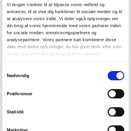
lægemidler til hjerte-karsygdomme
Vi bruger cookies til at tilpasse vores indhold og
|
3. juli 2008
|
annoncer, til at vise dig funktioner til sociale medier og til
Medicintilskudsnævnets indstilling vedrørende fremtidig
at analysere vores trafik. Vi deler også oplysninger om
tilskudsstatus for lægemidler til hjerte-karsygdomme i
…
din brug af vores hjemmeside med vores partnere inden
for sociale medier, annonceringspartnere og
Revurdering af tilskudsstatus for lægemidler
analysepartnere. Vores partnere kan kombinere disse
til hjerte-karsygdomme i ATC-grupperne C02,
data med andre oplysninger, du har givet dem, eller som
C03, C07, C08 og C09
de har indsamlet fra din brug af deres tjenester.
|
30. januar 2008
|
Medicintilskudsnævnet har på Lægemiddelstyrelsens
Samtykkevalg
foranledning revurderet tilskudsstatus for lægemidler,
…
Nødvendig
Præferencer
Alle (2506)
TID
Statistik
2026 (84)
2025 (158)
2024 (224)
Marketing