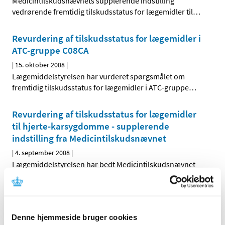
Medicintilskudsnævnets supplerende indstilling
vedrørende fremtidig tilskudsstatus for lægemidler til
…
Revurdering af tilskudsstatus for lægemidler i
ATC-gruppe C08CA
|
15. oktober 2008
|
Lægemiddelstyrelsen har vurderet spørgsmålet om
fremtidig tilskudsstatus for lægemidler i ATC-gruppe
…
Revurdering af tilskudsstatus for lægemidler
til hjerte-karsygdomme - supplerende
indstilling fra Medicintilskudsnævnet
|
4. september 2008
|
Lægemiddelstyrelsen har bedt Medicintilskudsnævnet
om at revurdere tilskudsstatus for lægemidler, der er
…
Høringssvar på Medicintilskudsnævnets
indstilling om fremtidig tilskudsstatus for
Denne hjemmeside bruger cookies