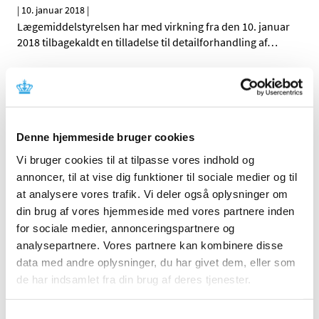
|
10. januar 2018
|
Lægemiddelstyrelsen har med virkning fra den 10. januar
2018 tilbagekaldt en tilladelse til detailforhandling af
…
Tjekkisk engrosforhandler lever ikke op til god
distributionspraksis for lægemidler
|
10. januar 2018
|
De tjekkiske sundhedsmyndigheder udstedte den 2.
Denne hjemmeside bruger cookies
januar 2018 en erklæring om, at leverandøren GALPEX
…
Vi bruger cookies til at tilpasse vores indhold og
annoncer, til at vise dig funktioner til sociale medier og til
Lægemiddelstyrelsens vurdering af nyt studie
at analysere vores trafik. Vi deler også oplysninger om
om brug af ibuprofen og risiko for ændring af
din brug af vores hjemmeside med vores partnere inden
hormonbalancen hos mænd
for sociale medier, annonceringspartnere og
|
9. januar 2018
|
analysepartnere. Vores partnere kan kombinere disse
Et nyt dansk-fransk studie, Ibuprofen alters human
data med andre oplysninger, du har givet dem, eller som
testicular physiology to produce a state of
…
de har indsamlet fra din brug af deres tjenester.
Innovair NEXThaler® får generelt tilskud
Samtykkevalg