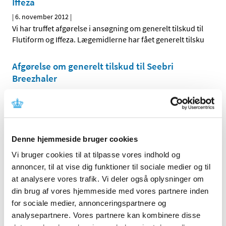
Iffeza
|
6. november 2012
|
Vi har truffet afgørelse i ansøgning om generelt tilskud til
Flutiform og Iffeza. Lægemidlerne har fået generelt tilsku
Afgørelse om generelt tilskud til Seebri
Breezhaler
|
2. november 2012
|
Vi har truffet afgørelse i ansøgning om generelt tilskud til
Seebri Breezhaler. Lægemidler har fået generelt tilskud.
Denne hjemmeside bruger cookies
Alle (2506)
Vi bruger cookies til at tilpasse vores indhold og
annoncer, til at vise dig funktioner til sociale medier og til
TID
at analysere vores trafik. Vi deler også oplysninger om
2026 (84)
din brug af vores hjemmeside med vores partnere inden
2025 (158)
for sociale medier, annonceringspartnere og
2024 (224)
analysepartnere. Vores partnere kan kombinere disse
2023 (195)