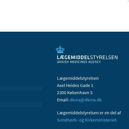
Lægemiddelstyrelsen
Axel Heides Gade 1
2300 København S
Email:
dkma@dkma.dk
Lægemiddelstyrelsen er en del af
Sundheds- og Kirkeministeriet.