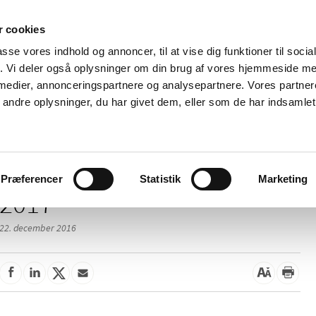
 cookies
passe vores indhold og annoncer, til at vise dig funktioner til soci
Nyheder
Om os
Kontakt
fik. Vi deler også oplysninger om din brug af vores hjemmeside m
 medier, annonceringspartnere og analysepartnere. Vores partne
 og
Tilskud og
Apoteker og salg af
Me
ndre oplysninger, du har givet dem, eller som de har indsamlet 
rmation
priser
medicin
ud
Præferencer
Statistik
Marketing
2017
22. december 2016