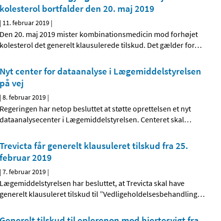
kolesterol bortfalder den 20. maj 2019
|
11. februar 2019
|
Den 20. maj 2019 mister kombinationsmedicin mod forhøjet
kolesterol det generelt klausulerede tilskud. Det gælder for
…
Nyt center for dataanalyse i Lægemiddelstyrelsen
på vej
|
8. februar 2019
|
Regeringen har netop besluttet at støtte oprettelsen et nyt
dataanalysecenter i Lægemiddelstyrelsen. Centeret skal
…
Trevicta får generelt klausuleret tilskud fra 25.
februar 2019
|
7. februar 2019
|
Lægemiddelstyrelsen har besluttet, at Trevicta skal have
generelt klausuleret tilskud til ”Vedligeholdelsesbehandling
…
Generelt tilskud til eplerenon mod hjertesvigt fra