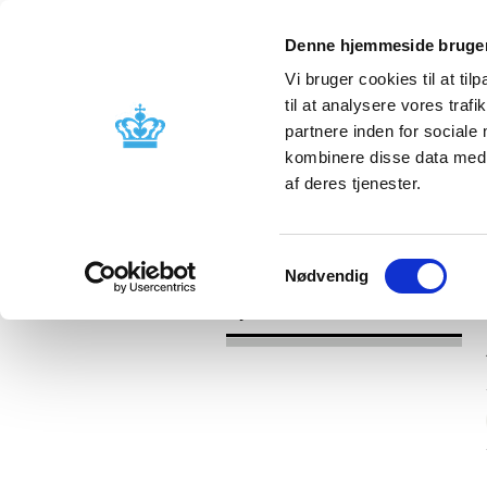
Denne hjemmeside bruger
Vi bruger cookies til at til
til at analysere vores tra
partnere inden for sociale
Godkendelse og
Bivirkninger
kombinere disse data med a
kontrol
produktinfo
af deres tjenester.
/
Nyheder
2017
Samtykkevalg
Nødvendig
Nyheder