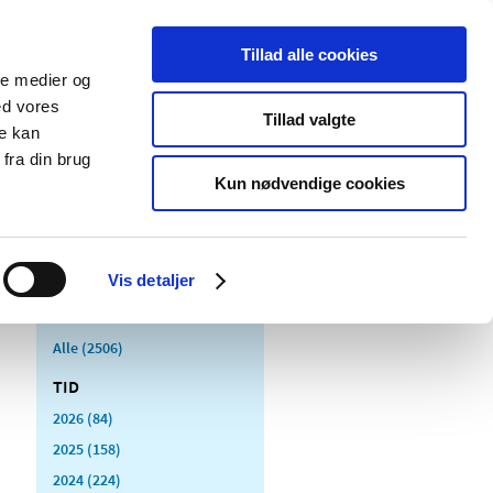
Tillad alle cookies
ale medier og
Udgivelser
Cookies
ed vores
Tillad valgte
re kan
dicinsk
Særlige
fra din brug
styr
produktområder
Kun nødvendige cookies
Vis detaljer
Alle (2506)
TID
2026 (84)
2025 (158)
2024 (224)