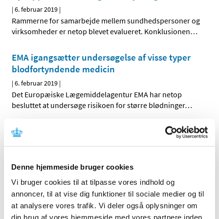
|
6. februar 2019
|
Rammerne for samarbejde mellem sundhedspersoner og
virksomheder er netop blevet evalueret. Konklusionen
…
EMA igangsætter undersøgelse af visse typer
blodfortyndende medicin
|
6. februar 2019
|
Det Europæiske Lægemiddelagentur EMA har netop
besluttet at undersøge risikoen for større blødninger
…
Blodtryksmedicin med valsartan tilbagekaldes
- opdateret
|
1. februar 2019
|
Denne hjemmeside bruger cookies
Der er fundet potentielt sundhedsskadelige urenheder i
flere varianter af medicin med det aktive stof valsartan.
…
Vi bruger cookies til at tilpasse vores indhold og
annoncer, til at vise dig funktioner til sociale medier og til
Nye EU-regler mod forfalsket medicin
at analysere vores trafik. Vi deler også oplysninger om
din brug af vores hjemmeside med vores partnere inden