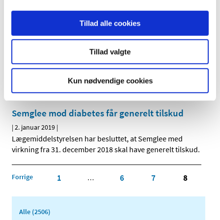
Medicintilskudsnævnet har modtaget et enkelt bidrag fra
en interessent til sine drøftelser af tilskudsstatus for
…
Tillad alle cookies
Genopslag: Ledig bevilling til Hjørring Svane
Apotek
Tillad valgte
|
8. januar 2019
|
Bevillingen til at drive Hjørring Svane Apotek er ledig pr. 1.
Kun nødvendige cookies
juni 2019.
Semglee mod diabetes får generelt tilskud
|
2. januar 2019
|
Lægemiddelstyrelsen har besluttet, at Semglee med
virkning fra 31. december 2018 skal have generelt tilskud.
Forrige
1
6
7
8
…
Alle (2506)