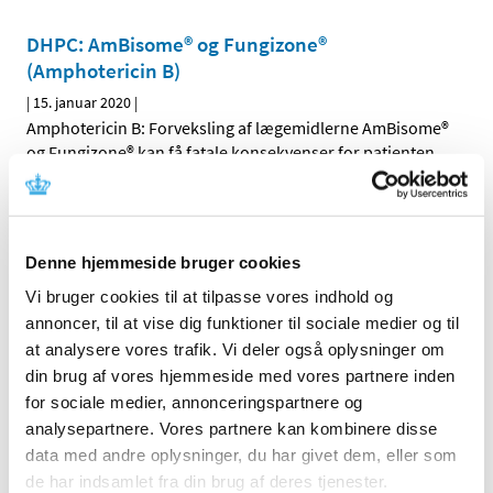
DHPC: AmBisome® og Fungizone®
(Amphotericin B)
|
15. januar 2020
|
Amphotericin B: Forveksling af lægemidlerne AmBisome®
og Fungizone® kan få fatale konsekvenser for patienten
Opdatering af produktresumeer på grund af
ændrede ATC-koder for 2020
Denne hjemmeside bruger cookies
|
8. januar 2020
|
Indehavere af markedsføringstilladelser til lægemidler,
Vi bruger cookies til at tilpasse vores indhold og
der er godkendt efter den nationale procedure, den
…
annoncer, til at vise dig funktioner til sociale medier og til
at analysere vores trafik. Vi deler også oplysninger om
Bevilling til Albertslund Apotek
din brug af vores hjemmeside med vores partnere inden
for sociale medier, annonceringspartnere og
|
8. januar 2020
|
analysepartnere. Vores partnere kan kombinere disse
Lægemiddelstyrelsen har den 2. januar meddelt at Mia
data med andre oplysninger, du har givet dem, eller som
Bendix Andersen får bevilling til at drive Albertslund
…
de har indsamlet fra din brug af deres tjenester.