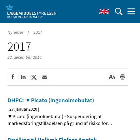
/
Nyheder
2017
2017
22. december 2016
DHPC: ▼Picato (ingenolmebutat)
|
27. januar 2020
|
▼Picato (ingenolmebutat) - Suspendering af
markedsføringstilladelsen på grund af risiko for
…
Bevilling til Holbæk Elefant Apotek