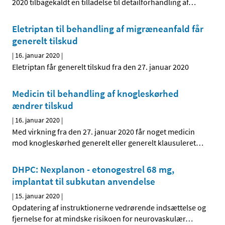
2020 tilbagekaldt en tilladelse til detailforhandling af
…
Eletriptan til behandling af migræneanfald får
generelt tilskud
|
16. januar 2020
|
Eletriptan får generelt tilskud fra den 27. januar 2020
Medicin til behandling af knogleskørhed
ændrer tilskud
|
16. januar 2020
|
Med virkning fra den 27. januar 2020 får noget medicin
mod knogleskørhed generelt eller generelt klausuleret
…
DHPC: Nexplanon - etonogestrel 68 mg,
implantat til subkutan anvendelse
|
15. januar 2020
|
Opdatering af instruktionerne vedrørende indsættelse og
fjernelse for at mindske risikoen for neurovaskulær
…