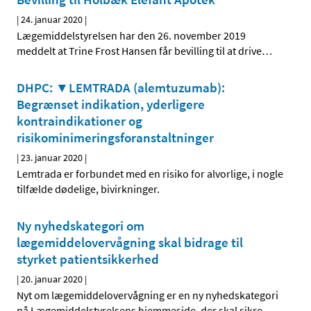
|
24. januar 2020
|
Lægemiddelstyrelsen har den 26. november 2019
meddelt at Trine Frost Hansen får bevilling til at drive
…
DHPC: ▼LEMTRADA (alemtuzumab):
Begrænset indikation, yderligere
kontraindikationer og
risikominimeringsforanstaltninger
|
23. januar 2020
|
Lemtrada er forbundet med en risiko for alvorlige, i nogle
tilfælde dødelige, bivirkninger.
Ny nyhedskategori om
lægemiddelovervågning skal bidrage til
styrket patientsikkerhed
|
20. januar 2020
|
Nyt om lægemiddelovervågning er en ny nyhedskategori
på Lægemiddelstyrelsens hjemmeside, der skal sikre,
…