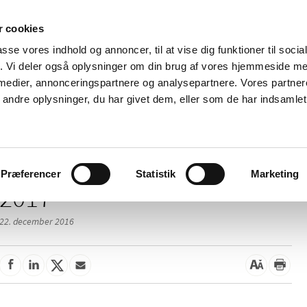
 cookies
passe vores indhold og annoncer, til at vise dig funktioner til soci
Nyheder
Om os
Kontakt
fik. Vi deler også oplysninger om din brug af vores hjemmeside m
 medier, annonceringspartnere og analysepartnere. Vores partne
 og
Tilskud og
Apoteker og salg af
Me
ndre oplysninger, du har givet dem, eller som de har indsamlet 
rmation
priser
medicin
ud
Præferencer
Statistik
Marketing
2017
22. december 2016