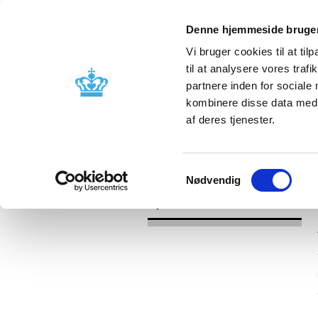
Denne hjemmeside bruger
Vi bruger cookies til at til
til at analysere vores tra
partnere inden for sociale
Godkendelse og
Bivirkninger
kombinere disse data med a
kontrol
produktinfo
af deres tjenester.
/
Nyheder
2017
Samtykkevalg
Nødvendig
Nyheder