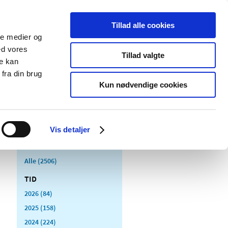
Tillad alle cookies
ale medier og
Udgivelser
Cookies
ed vores
Tillad valgte
re kan
dicinsk
Særlige
fra din brug
styr
produktområder
Kun nødvendige cookies
Vis detaljer
Alle (2506)
TID
2026 (84)
2025 (158)
2024 (224)