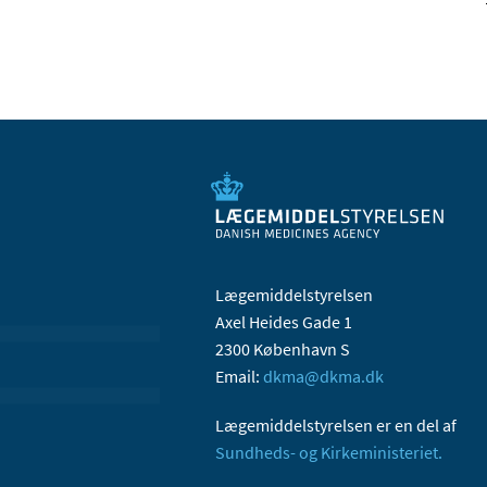
Lægemiddelstyrelsen
Axel Heides Gade 1
2300 København S
Email:
dkma@dkma.dk
Lægemiddelstyrelsen er en del af
Sundheds- og Kirkeministeriet.