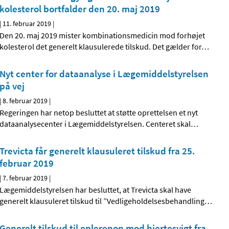
kolesterol bortfalder den 20. maj 2019
|
11. februar 2019
|
Den 20. maj 2019 mister kombinationsmedicin mod forhøjet
kolesterol det generelt klausulerede tilskud. Det gælder for
…
Nyt center for dataanalyse i Lægemiddelstyrelsen
på vej
|
8. februar 2019
|
Regeringen har netop besluttet at støtte oprettelsen et nyt
dataanalysecenter i Lægemiddelstyrelsen. Centeret skal
…
Trevicta får generelt klausuleret tilskud fra 25.
februar 2019
|
7. februar 2019
|
Lægemiddelstyrelsen har besluttet, at Trevicta skal have
generelt klausuleret tilskud til ”Vedligeholdelsesbehandling
…
Generelt tilskud til eplerenon mod hjertesvigt fra