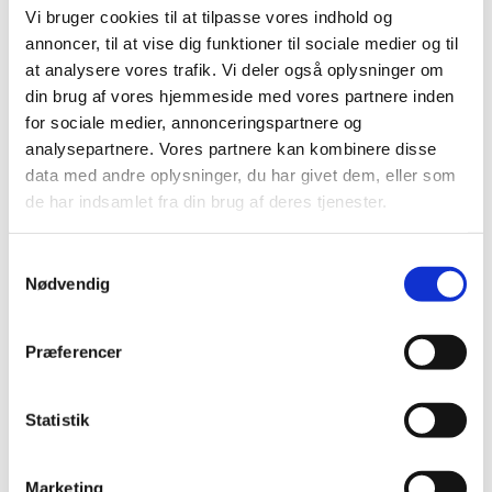
lægemidler til hjerte-karsygdomme
Vi bruger cookies til at tilpasse vores indhold og
|
3. juli 2008
|
annoncer, til at vise dig funktioner til sociale medier og til
Medicintilskudsnævnets indstilling vedrørende fremtidig
at analysere vores trafik. Vi deler også oplysninger om
tilskudsstatus for lægemidler til hjerte-karsygdomme i
…
din brug af vores hjemmeside med vores partnere inden
for sociale medier, annonceringspartnere og
Revurdering af tilskudsstatus for lægemidler
analysepartnere. Vores partnere kan kombinere disse
til hjerte-karsygdomme i ATC-grupperne C02,
data med andre oplysninger, du har givet dem, eller som
C03, C07, C08 og C09
de har indsamlet fra din brug af deres tjenester.
|
30. januar 2008
|
Medicintilskudsnævnet har på Lægemiddelstyrelsens
Samtykkevalg
foranledning revurderet tilskudsstatus for lægemidler,
…
Nødvendig
Præferencer
Alle (2507)
TID
Statistik
2026 (85)
2025 (158)
2024 (224)
Marketing