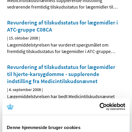
Medicintilskudsnævnets supplerende indstilling
vedrørende fremtidig tilskudsstatus for lægemidler til
…
Revurdering af tilskudsstatus for lægemidler i
ATC-gruppe C08CA
|
15. oktober 2008
|
Lægemiddelstyrelsen har vurderet spørgsmålet om
fremtidig tilskudsstatus for lægemidler i ATC-gruppe
…
Revurdering af tilskudsstatus for lægemidler
til hjerte-karsygdomme - supplerende
indstilling fra Medicintilskudsnævnet
|
4. september 2008
|
Lægemiddelstyrelsen har bedt Medicintilskudsnævnet
om at revurdere tilskudsstatus for lægemidler, der er
…
Høringssvar på Medicintilskudsnævnets
indstilling om fremtidig tilskudsstatus for
Denne hjemmeside bruger cookies