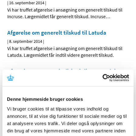
|
16. september 2014
|
Vi har truffet afgørelse i ansøgning om generelt tilskud til
Incruse. Lægemidlet får generelt tilskud. Incruse
…
Afgørelse om generelt tilskud til Latuda
|
8. september 2014
|
Vi har truffet afgørelse i ansøgning om generelt tilskud til
Latuda. Lægemidlet får indtil videre generelt tilskud.
Afgørelse om generelt tilskud til Hemangiol
(opdateret)
|
5. september 2014
|
Vi har truffet afgørelse i ansøgning om generelt tilskud til
Denne hjemmeside bruger cookies
Hemangiol. Lægemidlet får ikke generelt tilskud
…
Vi bruger cookies til at tilpasse vores indhold og
annoncer, til at vise dig funktioner til sociale medier og til
Alle (2506)
at analysere vores trafik. Vi deler også oplysninger om
din brug af vores hjemmeside med vores partnere inden
TID