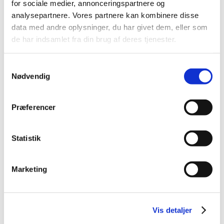
for sociale medier, annonceringspartnere og
2026 (84)
analysepartnere. Vores partnere kan kombinere disse
2025 (158)
data med andre oplysninger, du har givet dem, eller som
2024 (224)
de har indsamlet fra din brug af deres tjenester.
2023 (195)
2022 (197)
Samtykkevalg
Nødvendig
2021 (516)
2020 (263)
2019 (159)
Præferencer
2018 (150)
2017 (167)
Statistik
2016 (167)
2015 (33)
Marketing
2014 (44)
december (3)
november (3)
Vis detaljer
oktober (1)