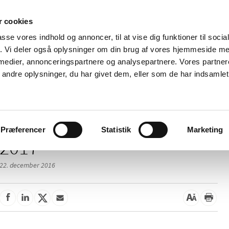
 cookies
passe vores indhold og annoncer, til at vise dig funktioner til soci
Nyheder
Om os
Kontakt
fik. Vi deler også oplysninger om din brug af vores hjemmeside m
 medier, annonceringspartnere og analysepartnere. Vores partne
 og
Tilskud og
Apoteker og salg af
Me
ndre oplysninger, du har givet dem, eller som de har indsamlet 
rmation
priser
medicin
ud
Præferencer
Statistik
Marketing
2017
22. december 2016