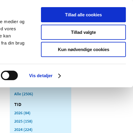
Tillad alle cookies
ale medier og
Udgivelser
Cookies
ed vores
Tillad valgte
re kan
dicinsk
Særlige
fra din brug
styr
produktområder
Kun nødvendige cookies
Vis detaljer
Alle (2506)
TID
2026 (84)
2025 (158)
2024 (224)