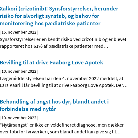
Xalkori (crizotinib): Synsforstyrrelser, herunder
risiko for alvorligt synstab, og behov for
monitorering hos pædiatriske patienter
|
15. november 2022
|
Synsforstyrrelser er en kendt risiko ved crizotinib og er blevet
rapporteret hos 61% af pædiatriske patienter med
…
Bevilling til at drive Faaborg Løve Apotek
|
10. november 2022
|
Lægemiddelstyrelsen har den 4. november 2022 meddelt, at
Lars Kaarill får bevilling til at drive Faaborg Løve Apotek. Der
…
Behandling af angst hos dyr, blandt andet i
forbindelse med nytår
|
10. november 2022
|
“Nytårsangst” er ikke en veldefineret diagnose, men dækker
over fobi for fyrværkeri, som blandt andet kan give sig til
…