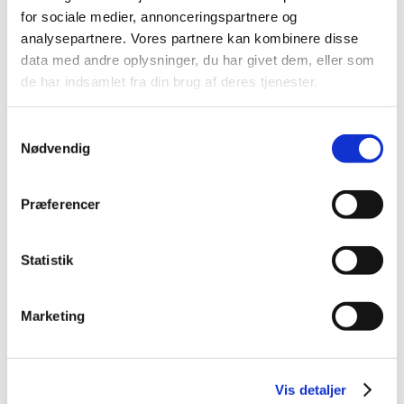
TID
for sociale medier, annonceringspartnere og
2026 (84)
analysepartnere. Vores partnere kan kombinere disse
data med andre oplysninger, du har givet dem, eller som
2025 (158)
de har indsamlet fra din brug af deres tjenester.
2024 (224)
2023 (195)
Samtykkevalg
2022 (197)
Nødvendig
2021 (516)
2020 (263)
Præferencer
2019 (159)
2018 (150)
Statistik
2017 (167)
2016 (167)
2015 (33)
Marketing
2014 (44)
2013 (49)
Vis detaljer
2012 (44)