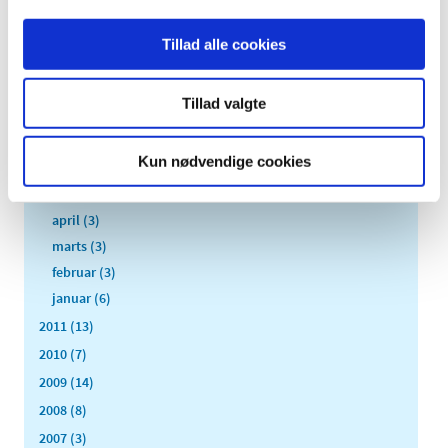
december (2)
november (6)
Tillad alle cookies
oktober (4)
september (7)
Tillad valgte
august (1)
juli (5)
Kun nødvendige cookies
juni (3)
maj (1)
april (3)
marts (3)
februar (3)
januar (6)
2011 (13)
2010 (7)
2009 (14)
2008 (8)
2007 (3)