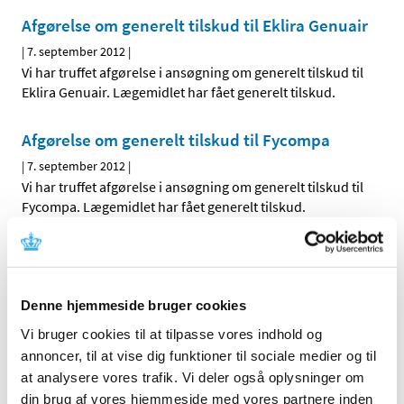
Afgørelse om generelt tilskud til Eklira Genuair
|
7. september 2012
|
Vi har truffet afgørelse i ansøgning om generelt tilskud til
Eklira Genuair. Lægemidlet har fået generelt tilskud.
Afgørelse om generelt tilskud til Fycompa
|
7. september 2012
|
Vi har truffet afgørelse i ansøgning om generelt tilskud til
Fycompa. Lægemidlet har fået generelt tilskud.
Afgørelse om generelt tilskud til Hydromed
|
6. september 2012
|
Vi har truffet afgørelse i ansøgningen om generelt tilskud
Denne hjemmeside bruger cookies
til Hydromed. Lægemidlet har fået generelt tilskud fra
…
Vi bruger cookies til at tilpasse vores indhold og
annoncer, til at vise dig funktioner til sociale medier og til
at analysere vores trafik. Vi deler også oplysninger om
Alle (2506)
din brug af vores hjemmeside med vores partnere inden