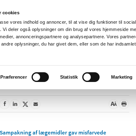
 cookies
passe vores indhold og annoncer, til at vise dig funktioner til soci
Nyheder
Om os
Kontakt
fik. Vi deler også oplysninger om din brug af vores hjemmeside m
 medier, annonceringspartnere og analysepartnere. Vores partne
 og
Tilskud og
Apoteker og salg af
Me
ndre oplysninger, du har givet dem, eller som de har indsamlet 
rmation
priser
medicin
ud
Præferencer
Statistik
Marketing
26. november 2021
Sampakning af lægemidler gav misfarvede