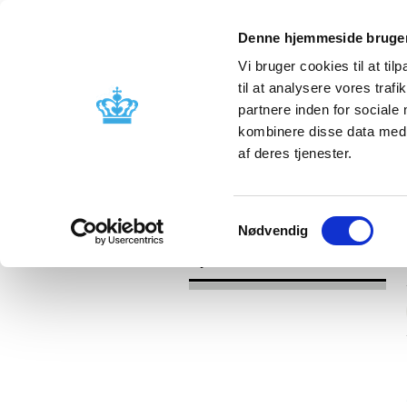
Denne hjemmeside bruger
Vi bruger cookies til at til
til at analysere vores tra
partnere inden for sociale
Godkendelse og
Bivirkninger
kombinere disse data med a
kontrol
produktinfo
af deres tjenester.
/
Nyheder
2021
Samtykkevalg
Nødvendig
Nyheder