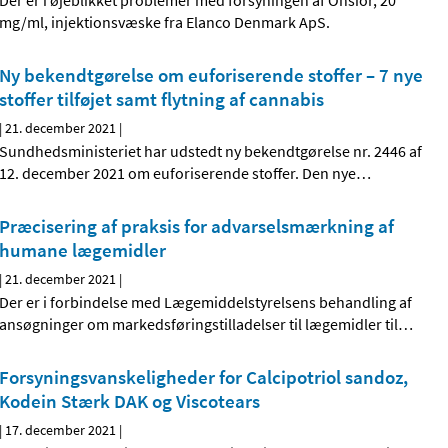
Der er i øjeblikket problemer med forsyningen af Onsior, 20
mg/ml, injektionsvæske fra Elanco Denmark ApS.
Ny bekendtgørelse om euforiserende stoffer – 7 nye
stoffer tilføjet samt flytning af cannabis
|
21. december 2021
|
Sundhedsministeriet har udstedt ny bekendtgørelse nr. 2446 af
12. december 2021 om euforiserende stoffer. Den nye
…
Præcisering af praksis for advarselsmærkning af
humane lægemidler
|
21. december 2021
|
Der er i forbindelse med Lægemiddelstyrelsens behandling af
ansøgninger om markedsføringstilladelser til lægemidler til
…
Forsyningsvanskeligheder for Calcipotriol sandoz,
Kodein Stærk DAK og Viscotears
|
17. december 2021
|