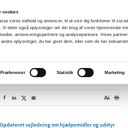
 cookies
passe vores indhold og annoncer, til at vise dig funktioner til soci
Nyheder
Om os
Kontakt
fik. Vi deler også oplysninger om din brug af vores hjemmeside m
 medier, annonceringspartnere og analysepartnere. Vores partne
 og
Tilskud og
Apoteker og salg af
Me
ndre oplysninger, du har givet dem, eller som de har indsamlet 
rmation
priser
medicin
ud
Præferencer
Statistik
Marketing
26. november 2021
Opdateret vejledning om hjælpemidler og udstyr