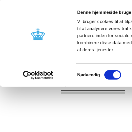
Denne hjemmeside bruger
Vi bruger cookies til at til
til at analysere vores tra
partnere inden for sociale
Godkendelse og
Bivirkninger
kombinere disse data med a
kontrol
produktinfo
af deres tjenester.
/
Nyheder
2021
Samtykkevalg
Nødvendig
Nyheder