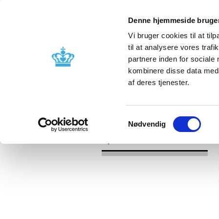
Denne hjemmeside bruger
Vi bruger cookies til at til
til at analysere vores tra
partnere inden for sociale
Godkendelse og
Bivirkninger
kombinere disse data med a
kontrol
produktinfo
af deres tjenester.
/
Nyheder
2021
Samtykkevalg
Nødvendig
Nyheder