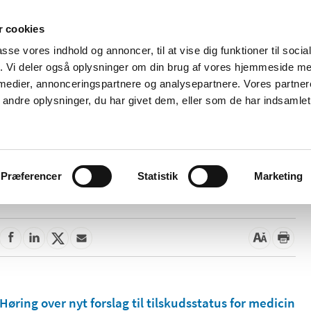
 cookies
passe vores indhold og annoncer, til at vise dig funktioner til soci
Nyheder
Om os
Kontakt
fik. Vi deler også oplysninger om din brug af vores hjemmeside m
 medier, annonceringspartnere og analysepartnere. Vores partne
 og
Tilskud og
Apoteker og salg af
Me
ndre oplysninger, du har givet dem, eller som de har indsamlet 
rmation
priser
medicin
ud
Præferencer
Statistik
Marketing
26. november 2021
Høring over nyt forslag til tilskudsstatus for medicin