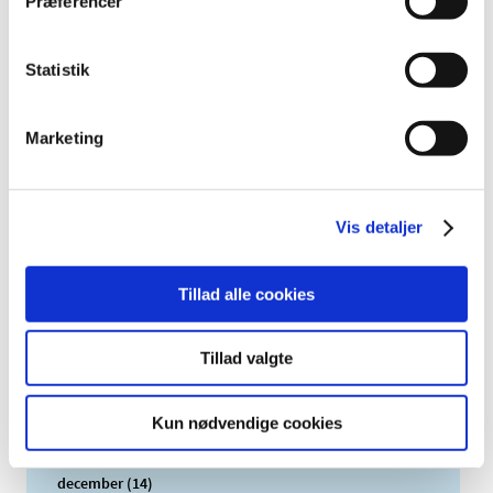
Præferencer
Statistik
Alle (2506)
TID
Marketing
2026 (84)
2025 (158)
2024 (224)
Vis detaljer
2023 (195)
2022 (197)
Tillad alle cookies
2021 (516)
2020 (263)
Tillad valgte
2019 (159)
2018 (150)
Kun nødvendige cookies
2017 (167)
2016 (167)
december (14)