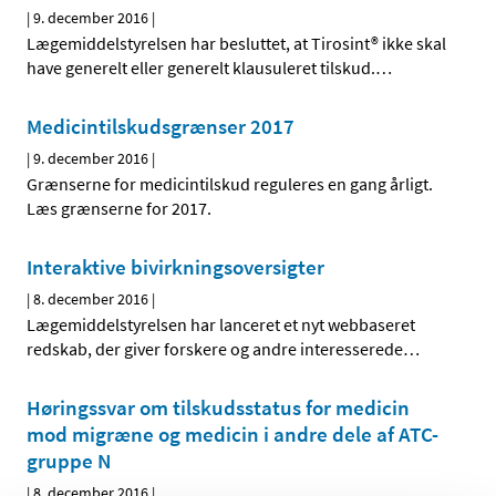
|
9. december 2016
|
Lægemiddelstyrelsen har besluttet, at Tirosint® ikke skal
have generelt eller generelt klausuleret tilskud.
…
Medicintilskudsgrænser 2017
|
9. december 2016
|
Grænserne for medicintilskud reguleres en gang årligt.
Læs grænserne for 2017.
Interaktive bivirkningsoversigter
|
8. december 2016
|
Lægemiddelstyrelsen har lanceret et nyt webbaseret
redskab, der giver forskere og andre interesserede
…
Høringssvar om tilskudsstatus for medicin
mod migræne og medicin i andre dele af ATC-
gruppe N
|
8. december 2016
|