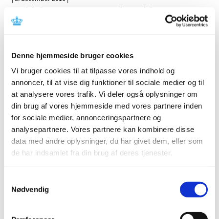
Medicintilskudsnævnets forslag til fremtidig
tilskudsstatus for medicin i nogle undergrupper i
…
Udfasning af NeeS som format ved ansøgning
Denne hjemmeside bruger cookies
om markedsføringstilladelse til lægemidler
Vi bruger cookies til at tilpasse vores indhold og
|
6. december 2016
|
annoncer, til at vise dig funktioner til sociale medier og til
På baggrund af et stigende antal forespørgsler ønsker
Lægemiddelstyrelsen at fremhæve planen for afvikling
…
at analysere vores trafik. Vi deler også oplysninger om
din brug af vores hjemmeside med vores partnere inden
for sociale medier, annonceringspartnere og
Sådan virker HPV-vaccinen
analysepartnere. Vores partnere kan kombinere disse
|
2. december 2016
|
data med andre oplysninger, du har givet dem, eller som
Lægemiddelstyrelsen har lavet en ny lille videografik om
de har indsamlet fra din brug af deres tjenester.
HPV-vaccinens effekt.
Samtykkevalg
Konkretisering af samarbejdet med Mexico
Nødvendig
|
1. december 2016
|
Lægemiddelstyrelsens direktør Thomas Senderovitz har
netop afsluttet et vellykket besøg hos den mexicanske
…