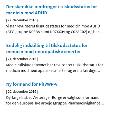
Der sker ikke ændringer i tilskudsstatus for
medicin mod ADHD
|
22. december 2016
|
Vi har revurderet tilskudsstatus for medicin mod ADHD
(ATC-gruppe N06BA samt N07XX04 og C02AC02) og har
…
Endelig indstilling til tilskudsstatus for
medicin mod neuropatiske smerter
|
21. december 2016
|
Medicintilskudsnævnet har revurderet tilskudsstatus for
medicin mod neuropatiske smerter og er nu færdige
…
Ny formand for PhVWP-V
|
20. december 2016
|
Dyrlæge Lisbet Vesterager Borge er valgt som formand
for den europæiske arbejdsgruppe Pharmacovigilance
…