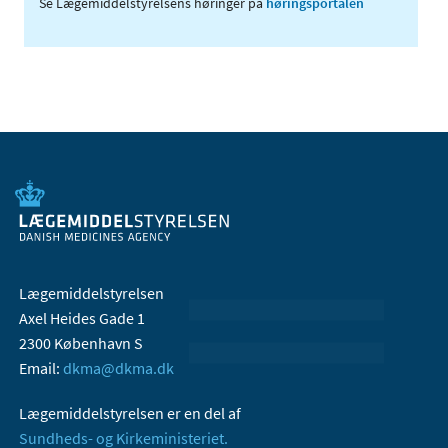
Se Lægemiddelstyrelsens høringer på
høringsportalen
Lægemiddelstyrelsen
Axel Heides Gade 1
2300 København S
Email:
dkma@dkma.dk
Lægemiddelstyrelsen er en del af
Sundheds- og Kirkeministeriet.