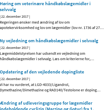
Høring om veterinære håndkøbslægemidler i
selvvalg
|
22. december 2017
|
Regeringen ønsker med ændring af lov om
apotekervirksomhed og lov om lægemidler (lov nr. 1736 af 27
…
Ny vejledning om håndkøbslægemidler i selvvalg
|
22. december 2017
|
Lægemiddelstyrelsen har udsendt en vejledning om
håndkøbslægemidler i selvvalg. Læs om kriterierne for,
…
Opdatering af den vejledende dopingliste
|
22. december 2017
|
Vi har nu vurderet, at LGD-4033/Ligandrol,
Dymethazine/Dimethazine og RAD140/Testolone er doping
…
Ændring af udleveringsgruppe for lægemidler
indeholdende cyclizin (Marzine og Gotur) fra 1.