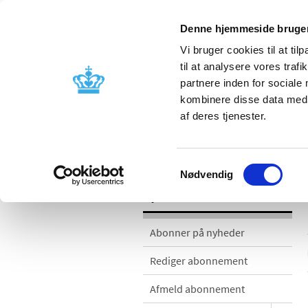
Denne hjemmeside bruger
Vi bruger cookies til at til
til at analysere vores tra
partnere inden for sociale
Godkendelse og
Bivirkninger
kombinere disse data med a
kontrol
produktinfo
af deres tjenester.
Nyheder
Samtykkevalg
Nødvendig
Nyheder
Abonner på nyheder
Rediger abonnement
Afmeld abonnement