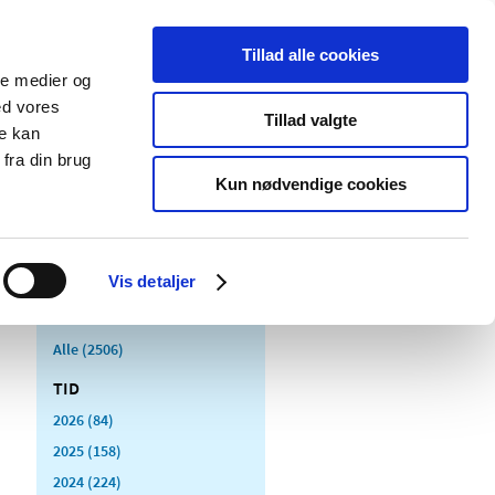
Tillad alle cookies
ale medier og
Udgivelser
Cookies
ed vores
Tillad valgte
re kan
dicinsk
Særlige
fra din brug
styr
produktområder
Kun nødvendige cookies
Vis detaljer
Alle (2506)
TID
2026 (84)
2025 (158)
2024 (224)