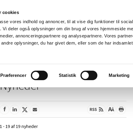
 cookies
passe vores indhold og annoncer, til at vise dig funktioner til soci
Nyheder
Om os
Kontakt
fik. Vi deler også oplysninger om din brug af vores hjemmeside m
 medier, annonceringspartnere og analysepartnere. Vores partne
 og
Tilskud og
Apoteker og salg af
Me
ndre oplysninger, du har givet dem, eller som de har indsamlet 
rmation
priser
medicin
ud
Præferencer
Statistik
Marketing
Nyheder
1 - 19 af 19 nyheder