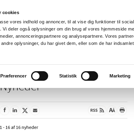
 cookies
passe vores indhold og annoncer, til at vise dig funktioner til soci
Nyheder
Om os
Kontakt
fik. Vi deler også oplysninger om din brug af vores hjemmeside m
 medier, annonceringspartnere og analysepartnere. Vores partne
 og
Tilskud og
Apoteker og salg af
Me
ndre oplysninger, du har givet dem, eller som de har indsamlet 
rmation
priser
medicin
ud
Præferencer
Statistik
Marketing
Nyheder
1 - 16 af 16 nyheder