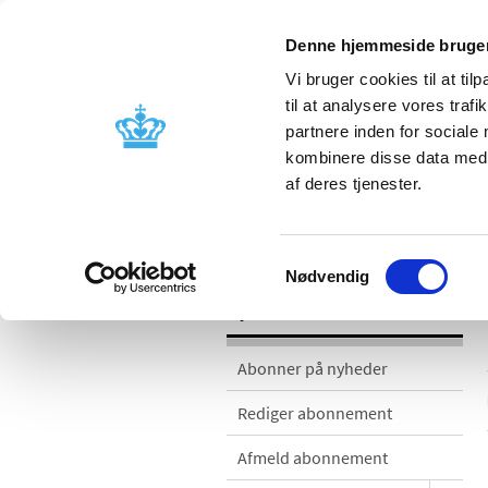
Denne hjemmeside bruger
Vi bruger cookies til at til
til at analysere vores tra
partnere inden for sociale
Godkendelse og
Bivirkninger
kombinere disse data med a
kontrol
produktinfo
af deres tjenester.
Nyheder
Samtykkevalg
Nødvendig
Nyheder
Abonner på nyheder
Rediger abonnement
Afmeld abonnement