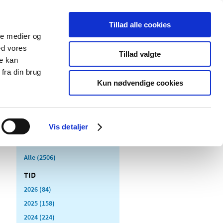
Tillad alle cookies
ale medier og
Udgivelser
Cookies
ed vores
Tillad valgte
re kan
dicinsk
Særlige
fra din brug
styr
produktområder
Kun nødvendige cookies
Vis detaljer
Alle (2506)
TID
2026 (84)
2025 (158)
2024 (224)