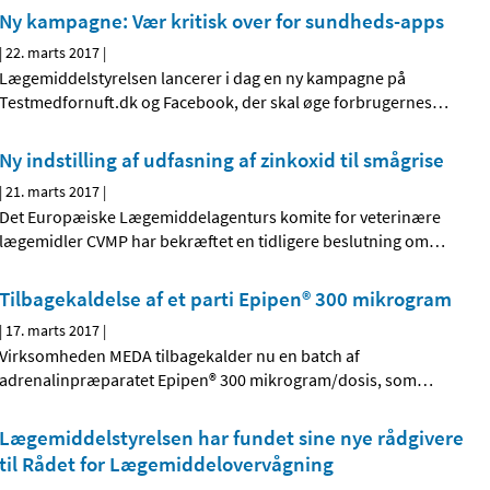
Ny kampagne: Vær kritisk over for sundheds-apps
|
22. marts 2017
|
Lægemiddelstyrelsen lancerer i dag en ny kampagne på
Testmedfornuft.dk og Facebook, der skal øge forbrugernes
…
Ny indstilling af udfasning af zinkoxid til smågrise
|
21. marts 2017
|
Det Europæiske Lægemiddelagenturs komite for veterinære
lægemidler CVMP har bekræftet en tidligere beslutning om
…
Tilbagekaldelse af et parti Epipen® 300 mikrogram
|
17. marts 2017
|
Virksomheden MEDA tilbagekalder nu en batch af
adrenalinpræparatet Epipen® 300 mikrogram/dosis, som
…
Lægemiddelstyrelsen har fundet sine nye rådgivere
til Rådet for Lægemiddelovervågning