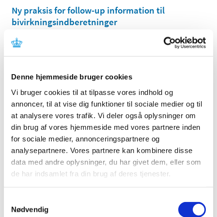
Ny praksis for follow-up information til
bivirkningsindberetninger
|
29. september 2017
|
Lægemiddelstyrelsen har indført en ny praksis for
behandling af lægemiddelvirksomheders anmodninger
…
Denne hjemmeside bruger cookies
Veterinærmedicinsk medlem til
Vi bruger cookies til at tilpasse vores indhold og
Lægemiddelnævnet
annoncer, til at vise dig funktioner til sociale medier og til
|
28. september 2017
|
at analysere vores trafik. Vi deler også oplysninger om
Lægemiddelstyrelsen har ikke modtaget et tilstrækkeligt
din brug af vores hjemmeside med vores partnere inden
antal veterinærmedicinske kandidater inden fristens
…
for sociale medier, annonceringspartnere og
analysepartnere. Vores partnere kan kombinere disse
Brilique® 60 mg får ikke generelt tilskud
data med andre oplysninger, du har givet dem, eller som
|
28. september 2017
|
de har indsamlet fra din brug af deres tjenester.
Lægemiddelstyrelsen har besluttet, at Brilique 60 mg ikke
skal have generelt tilskud.
Samtykkevalg
Nødvendig