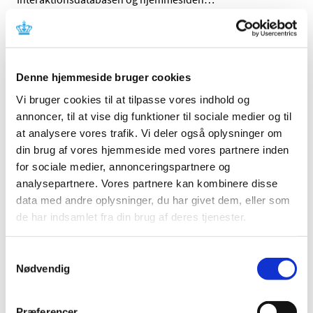
Ledig bevilling til Løgstør Apotek
|
4. august 2017
|
Bevillingen til at drive Løgstør Apotek er ledig pr. 1. marts
Denne hjemmeside bruger cookies
2018. Løgstør Apotek er beliggende i postnummer 9670.
Vi bruger cookies til at tilpasse vores indhold og
annoncer, til at vise dig funktioner til sociale medier og til
Ledig bevilling til Farsø Apotek
at analysere vores trafik. Vi deler også oplysninger om
|
4. august 2017
|
din brug af vores hjemmeside med vores partnere inden
Bevillingen til at drive Farsø Apotek er ledig pr. 1. marts
for sociale medier, annonceringspartnere og
2018. Farsø Apotek er beliggende i postnummer 9640.
analysepartnere. Vores partnere kan kombinere disse
data med andre oplysninger, du har givet dem, eller som
Trimbow® får generelt klausuleret tilskud
de har indsamlet fra din brug af deres tjenester.
|
3. august 2017
|
Lægemiddelstyrelsen har besluttet, at Trimbow med
Samtykkevalg
virkning fra den 14. august 2017 skal have generelt
…
Nødvendig
Pergoveris i fyldt pen® får generelt tilskud
Præferencer