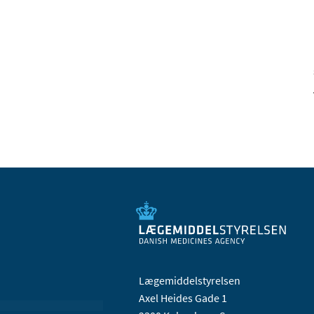
Lægemiddelstyrelsen
Axel Heides Gade 1