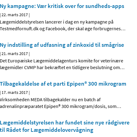
Ny kampagne: Vær kritisk over for sundheds-apps
|
22. marts 2017
|
Lægemiddelstyrelsen lancerer i dag en ny kampagne på
Testmedfornuft.dk og Facebook, der skal øge forbrugernes
…
Ny indstilling af udfasning af zinkoxid til smågrise
|
21. marts 2017
|
Det Europæiske Lægemiddelagenturs komite for veterinære
lægemidler CVMP har bekræftet en tidligere beslutning om
…
Tilbagekaldelse af et parti Epipen® 300 mikrogram
|
17. marts 2017
|
Virksomheden MEDA tilbagekalder nu en batch af
adrenalinpræparatet Epipen® 300 mikrogram/dosis, som
…
Lægemiddelstyrelsen har fundet sine nye rådgivere
til Rådet for Lægemiddelovervågning