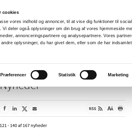
 cookies
passe vores indhold og annoncer, til at vise dig funktioner til soci
Nyheder
Om os
Kontakt
fik. Vi deler også oplysninger om din brug af vores hjemmeside m
 medier, annonceringspartnere og analysepartnere. Vores partne
 og
Tilskud og
Apoteker og salg af
Me
ndre oplysninger, du har givet dem, eller som de har indsamlet 
rmation
priser
medicin
ud
Præferencer
Statistik
Marketing
Nyheder
121 - 140 af 167 nyheder