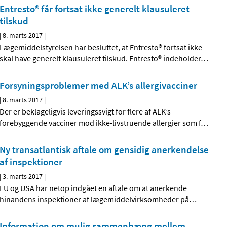
Entresto® får fortsat ikke generelt klausuleret
tilskud
|
8. marts 2017
|
Lægemiddelstyrelsen har besluttet, at Entresto® fortsat ikke
skal have generelt klausuleret tilskud. Entresto® indeholder
…
Forsyningsproblemer med ALK’s allergivacciner
|
8. marts 2017
|
Der er beklageligvis leveringssvigt for flere af ALK’s
forebyggende vacciner mod ikke-livstruende allergier som f
…
Ny transatlantisk aftale om gensidig anerkendelse
af inspektioner
|
3. marts 2017
|
EU og USA har netop indgået en aftale om at anerkende
hinandens inspektioner af lægemiddelvirksomheder på
…
Information om mulig sammenhæng mellem