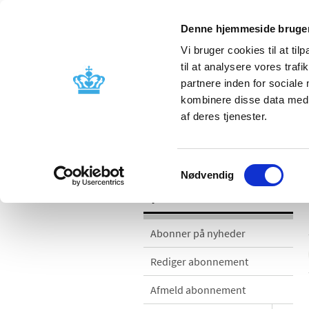
Denne hjemmeside bruger
Vi bruger cookies til at til
til at analysere vores tra
partnere inden for sociale
Godkendelse og
Bivirkninger
kombinere disse data med a
kontrol
produktinfo
af deres tjenester.
Nyheder
Samtykkevalg
Nødvendig
Nyheder
Abonner på nyheder
Rediger abonnement
Afmeld abonnement