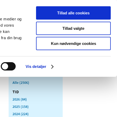
Tillad alle cookies
ale medier og
Udgivelser
Cookies
ed vores
Tillad valgte
re kan
dicinsk
Særlige
fra din brug
styr
produktområder
Kun nødvendige cookies
Vis detaljer
Alle (2506)
TID
2026 (84)
2025 (158)
2024 (224)