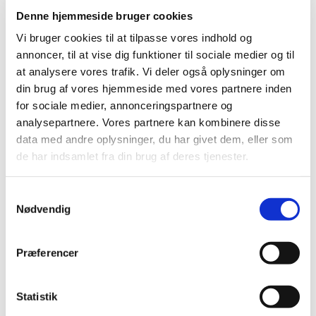
generelt tilskud
Denne hjemmeside bruger cookies
|
10. december 2018
|
Vi bruger cookies til at tilpasse vores indhold og
Lægemiddelstyrelsen har besluttet, at Fixopost i
annoncer, til at vise dig funktioner til sociale medier og til
enkeltdosisbeholdere uden konserveringsmiddel skal
…
at analysere vores trafik. Vi deler også oplysninger om
din brug af vores hjemmeside med vores partnere inden
Tilskud til medicinsk cannabis i
for sociale medier, annonceringspartnere og
forsøgsordningen træder i kraft den 1. januar
analysepartnere. Vores partnere kan kombinere disse
2019
data med andre oplysninger, du har givet dem, eller som
|
10. december 2018
|
de har indsamlet fra din brug af deres tjenester.
Den 1. januar 2019 indføres en særlig tilskudsordning for
medicinsk cannabis, der er omfattet af den fireårige
…
Samtykkevalg
Nødvendig
Alle (2506)
Præferencer
TID
2026 (84)
Statistik
2025 (158)