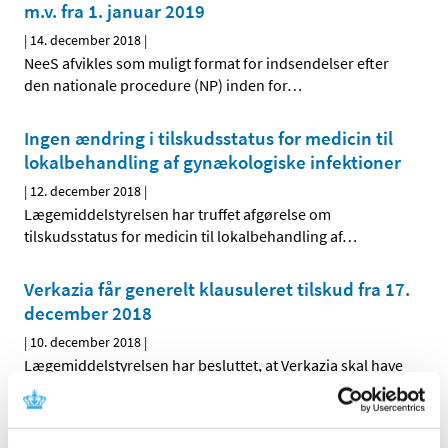
m.v. fra 1. januar 2019
|
14. december 2018
|
NeeS afvikles som muligt format for indsendelser efter
den nationale procedure (NP) inden for
…
Ingen ændring i tilskudsstatus for medicin til
lokalbehandling af gynækologiske infektioner
|
12. december 2018
|
Lægemiddelstyrelsen har truffet afgørelse om
tilskudsstatus for medicin til lokalbehandling af
…
Verkazia får generelt klausuleret tilskud fra 17.
december 2018
|
10. december 2018
|
Lægemiddelstyrelsen har besluttet, at Verkazia skal have
generelt klausuleret tilskud til børn og unge med svær
…
Fixopost mod grøn stær (forhøjet tryk i øjet) får