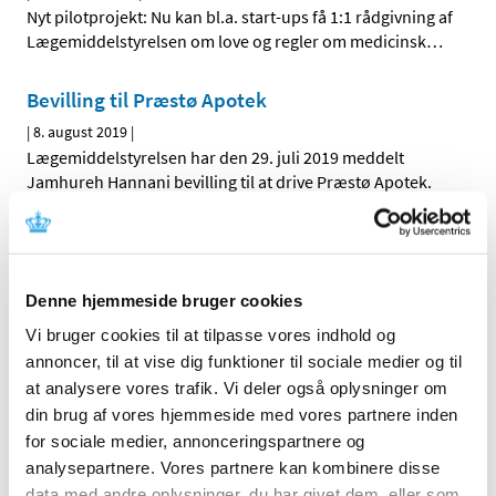
Nyt pilotprojekt: Nu kan bl.a. start-ups få 1:1 rådgivning af
Lægemiddelstyrelsen om love og regler om medicinsk
…
Bevilling til Præstø Apotek
|
8. august 2019
|
Lægemiddelstyrelsen har den 29. juli 2019 meddelt
Jamhureh Hannani bevilling til at drive Præstø Apotek.
Ny digital guide til indberetning af samarbejde
med industrien
|
6. august 2019
|
Denne hjemmeside bruger cookies
En ny digital guide på Lægemiddelstyrelsens hjemmeside
Vi bruger cookies til at tilpasse vores indhold og
gør det nemmere for sundhedspersoner at indberette
…
annoncer, til at vise dig funktioner til sociale medier og til
at analysere vores trafik. Vi deler også oplysninger om
din brug af vores hjemmeside med vores partnere inden
Alle (2506)
for sociale medier, annonceringspartnere og
TID
analysepartnere. Vores partnere kan kombinere disse
data med andre oplysninger, du har givet dem, eller som