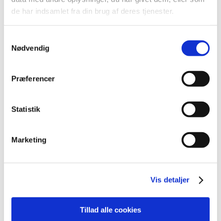
2026 (84)
de har indsamlet fra din brug af deres tjenester.
2025 (158)
2024 (224)
Samtykkevalg
2023 (195)
Nødvendig
2022 (197)
2021 (516)
Præferencer
2020 (263)
2019 (159)
Statistik
december (11)
november (23)
oktober (20)
Marketing
september (17)
august (10)
juli (14)
Vis detaljer
juni (12)
maj (5)
Tillad alle cookies
april (9)