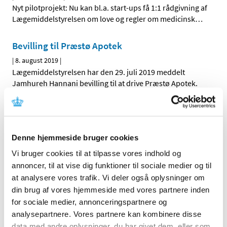
Nyt pilotprojekt: Nu kan bl.a. start-ups få 1:1 rådgivning af
Lægemiddelstyrelsen om love og regler om medicinsk
…
Bevilling til Præstø Apotek
|
8. august 2019
|
Lægemiddelstyrelsen har den 29. juli 2019 meddelt
Jamhureh Hannani bevilling til at drive Præstø Apotek.
Ny digital guide til indberetning af samarbejde
med industrien
|
6. august 2019
|
Denne hjemmeside bruger cookies
En ny digital guide på Lægemiddelstyrelsens hjemmeside
Vi bruger cookies til at tilpasse vores indhold og
gør det nemmere for sundhedspersoner at indberette
…
annoncer, til at vise dig funktioner til sociale medier og til
at analysere vores trafik. Vi deler også oplysninger om
din brug af vores hjemmeside med vores partnere inden
Alle (2506)
for sociale medier, annonceringspartnere og
TID
analysepartnere. Vores partnere kan kombinere disse
data med andre oplysninger, du har givet dem, eller som