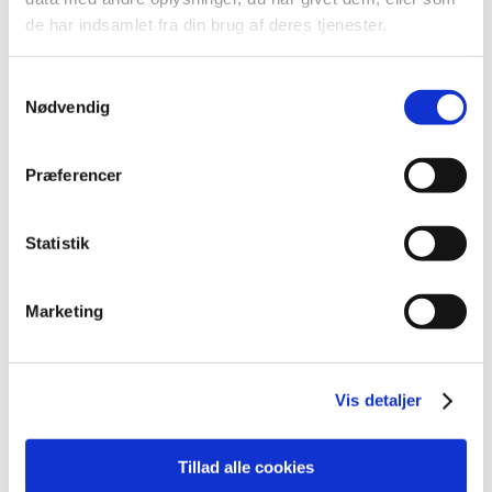
2026 (84)
de har indsamlet fra din brug af deres tjenester.
2025 (158)
2024 (224)
Samtykkevalg
2023 (195)
Nødvendig
2022 (197)
2021 (516)
Præferencer
2020 (263)
2019 (159)
Statistik
december (11)
november (23)
oktober (20)
Marketing
september (17)
august (10)
juli (14)
Vis detaljer
juni (12)
maj (5)
Tillad alle cookies
april (9)