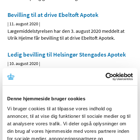
Bevilling til at drive Ebeltoft Apotek
|
11. august 2020
|
Lægemiddelstyrelsen har den 3. august 2020 meddelt at
Ulrik Hjelme får bevilling til at drive Ebeltoft Apotek.
Ledig bevilling til Helsingør Stengades Apotek
|
10. august 2020
|
Bevillingen til at drive Helsingør Stengades Apotek er
ledig pr. 1. januar 2021.
Ledig bevilling til Dalgas Boulevard Apotek
Denne hjemmeside bruger cookies
|
10. august 2020
|
Vi bruger cookies til at tilpasse vores indhold og
Bevillingen til at drive Dalgas Boulevard Apotek er ledig
annoncer, til at vise dig funktioner til sociale medier og til
pr. 1. maj 2021.
at analysere vores trafik. Vi deler også oplysninger om
din brug af vores hjemmeside med vores partnere inden
Forsyningsvanskeligheder for Mydriacyl,
for sociale medier, annonceringspartnere og