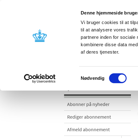
Denne hjemmeside bruger
Vi bruger cookies til at til
til at analysere vores tra
partnere inden for sociale
Godkendelse og
Bivirkninger
kombinere disse data med a
kontrol
produktinfo
af deres tjenester.
Nyheder
Samtykkevalg
Nødvendig
Nyheder
Abonner på nyheder
Rediger abonnement
Afmeld abonnement