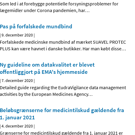
Som led i at forebygge potentielle forsyningsproblemer for
lægemidler under Corona pandemien, har
…
Pas på forfalskede mundbind
|
9. december 2020
|
Forfalskede medicinske mundbind af mærket SUAVEL PROTEC
PLUS kan være havnet i danske butikker. Har man købt disse
…
Ny guideline om datakvalitet er blevet
offentliggjort på EMA's hjemmeside
|
7. december 2020
|
Detailed guide regarding the EudraVigilance data management
activities by the European Medicines Agency
…
Beløbsgrænserne for medicintilskud gældende fra
1. januar 2021
|
4. december 2020
|
Grænserne for medicintilskud gældende fra 1. januar 2021 er