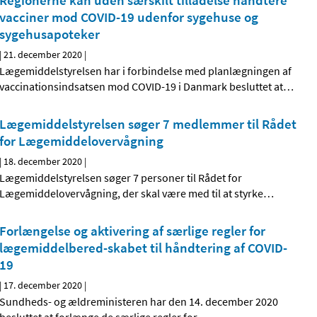
Regionerne kan uden særskilt tilladelse håndtere
vacciner mod COVID-19 udenfor sygehuse og
sygehusapoteker
|
21. december 2020
|
Lægemiddelstyrelsen har i forbindelse med planlægningen af
vaccinationsindsatsen mod COVID-19 i Danmark besluttet at
…
Lægemiddelstyrelsen søger 7 medlemmer til Rådet
for Lægemiddelovervågning
|
18. december 2020
|
Lægemiddelstyrelsen søger 7 personer til Rådet for
Lægemiddelovervågning, der skal være med til at styrke
…
Forlængelse og aktivering af særlige regler for
lægemiddelbered-skabet til håndtering af COVID-
19
|
17. december 2020
|
Sundheds- og ældreministeren har den 14. december 2020