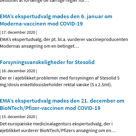
besluttet at forlænge de særlige regler for
…
EMA’s ekspertudvalg mødes den 6. januar om
Moderna-vaccinen mod COVID-19
|
17. december 2020
|
EMA’s ekspertudvalg, der pt. bl.a. vurderer vaccineproducenten
Modernas ansøgning om en betinget
…
Forsyningsvanskeligheder for Stesolid
|
16. december 2020
|
Der er i øjeblikket problemer med forsyningen af Stesolid 5
mg/dosis enkeltdosisbeholder rektal væske (5 x 2.5ml).
EMA’s ekspertudvalg mødes den 21. december om
BioNTech/Pfizer-vaccinen mod COVID-19
|
15. december 2020
|
Det europæiske medicinalagenturs ekspertudvalg, der i
øjeblikket vurderer BioNTech/Pfizers ansøgning om en
…