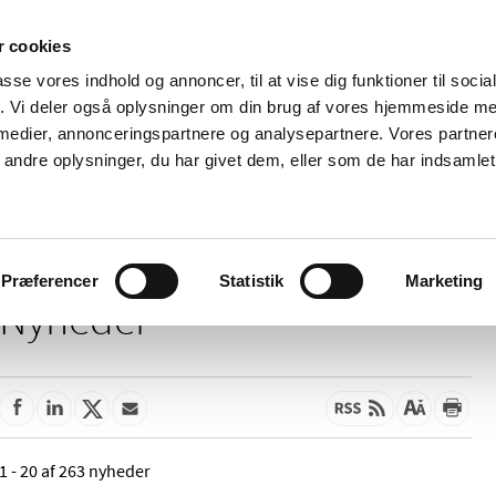
 cookies
passe vores indhold og annoncer, til at vise dig funktioner til soci
Nyheder
Om os
Kontakt
fik. Vi deler også oplysninger om din brug af vores hjemmeside m
 medier, annonceringspartnere og analysepartnere. Vores partne
 og
Tilskud og
Apoteker og salg af
Me
ndre oplysninger, du har givet dem, eller som de har indsamlet 
rmation
priser
medicin
ud
Præferencer
Statistik
Marketing
Nyheder
1 - 20 af 263 nyheder