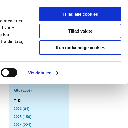
Tillad alle cookies
ale medier og
Udgivelser
Cookies
ed vores
Tillad valgte
re kan
dicinsk
Særlige
fra din brug
styr
produktområder
Kun nødvendige cookies
Vis detaljer
Alle (2506)
TID
2026 (84)
2025 (158)
2024 (224)