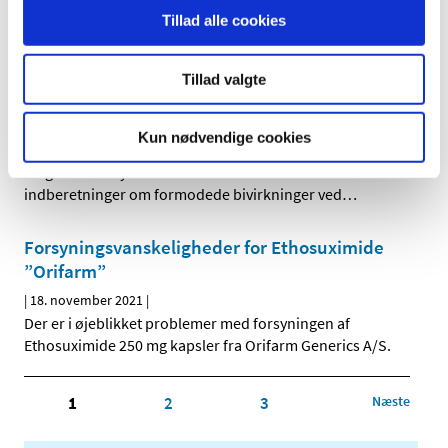
modtaget 481 indberetninger om formodede
…
Tillad alle cookies
Status på behandlede indberetninger om
Tillad valgte
formodede bivirkninger ved Vaxzevria
(AstraZeneca), uge 46
Kun nødvendige cookies
|
18. november 2021
|
Lægemiddelstyrelsen har behandlet i alt 4.001
indberetninger om formodede bivirkninger ved
…
Forsyningsvanskeligheder for Ethosuximide
”Orifarm”
|
18. november 2021
|
Der er i øjeblikket problemer med forsyningen af
Ethosuximide 250 mg kapsler fra Orifarm Generics A/S.
1
2
3
Næste