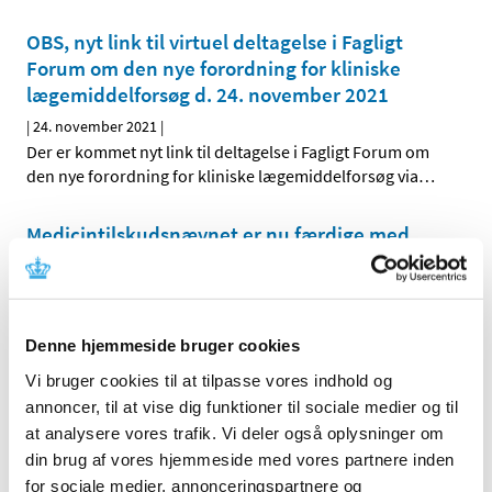
OBS, nyt link til virtuel deltagelse i Fagligt
Forum om den nye forordning for kliniske
lægemiddelforsøg d. 24. november 2021
|
24. november 2021
|
Der er kommet nyt link til deltagelse i Fagligt Forum om
den nye forordning for kliniske lægemiddelforsøg via
…
Medicintilskudsnævnet er nu færdige med
sine anbefalinger til tilskudsstatus for
insuliner
|
22. november 2021
|
Medicintilskudsnævnet har revurderet tilskudsstatus for
Denne hjemmeside bruger cookies
insuliner i ATC-gruppe A10A og er nu færdig med sine
…
Vi bruger cookies til at tilpasse vores indhold og
annoncer, til at vise dig funktioner til sociale medier og til
Forsyningsvanskeligheder for Xylocain salve
at analysere vores trafik. Vi deler også oplysninger om
|
19. november 2021
|
din brug af vores hjemmeside med vores partnere inden
Der er i øjeblikket problemer med forsyningen af Xylocain
for sociale medier, annonceringspartnere og