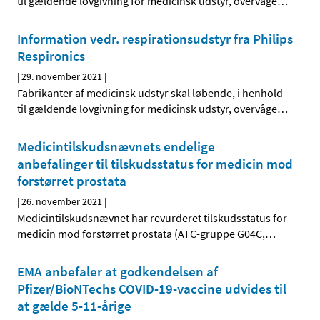
til gældende lovgivning for medicinsk udstyr, overvåge
…
Information vedr. respirationsudstyr fra Philips
Respironics
|
29. november 2021
|
Fabrikanter af medicinsk udstyr skal løbende, i henhold
til gældende lovgivning for medicinsk udstyr, overvåge
…
Medicintilskudsnævnets endelige
anbefalinger til tilskudsstatus for medicin mod
forstørret prostata
|
26. november 2021
|
Medicintilskudsnævnet har revurderet tilskudsstatus for
medicin mod forstørret prostata (ATC-gruppe G04C,
…
EMA anbefaler at godkendelsen af
Pfizer/BioNTechs COVID-19-vaccine udvides til
at gælde 5-11-årige