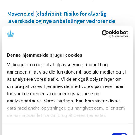
Mavenclad (cladribin): Risiko for alvorlig
leverskade og nye anbefalinger vedrørende
monitorering af leverfunktion
|
14. februar 2022
|
Der er rapporteret leverskade herunder alvorlige tilfælde
hos patienter behandlet med Mavenclad.
Denne hjemmeside bruger cookies
Vi bruger cookies til at tilpasse vores indhold og
Forsyningsvanskeligheder for Fenemal ”DLF”,
annoncer, til at vise dig funktioner til sociale medier og til
Evoltra og Panodil
at analysere vores trafik. Vi deler også oplysninger om
|
11. februar 2022
|
din brug af vores hjemmeside med vores partnere inden
Der er aktuelle problemer med forsyningen af Fenemal
for sociale medier, annonceringspartnere og
”DLF” 15 mg tabletter fra Orifarm Generics A/S, Evoltra
…
analysepartnere. Vores partnere kan kombinere disse
data med andre oplysninger, du har givet dem, eller som
Forsyningsvanskeligheder for Dalacin og
de har indsamlet fra din brug af deres tjenester.
Nizoral
|
11. februar 2022
|
Samtykkevalg
Der er kommende problemer med forsyningen af Dalacin