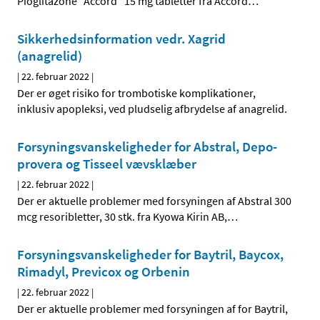
Pioglitazone ”Accord” 15 mg tabletter fra Accord
…
Sikkerhedsinformation vedr. Xagrid
(anagrelid)
|
22. februar 2022
|
Der er øget risiko for trombotiske komplikationer,
inklusiv apopleksi, ved pludselig afbrydelse af anagrelid.
Forsyningsvanskeligheder for Abstral, Depo-
provera og Tisseel vævsklæber
|
22. februar 2022
|
Der er aktuelle problemer med forsyningen af Abstral 300
mcg resoribletter, 30 stk. fra Kyowa Kirin AB,
…
Forsyningsvanskeligheder for Baytril, Baycox,
Rimadyl, Previcox og Orbenin
|
22. februar 2022
|
Der er aktuelle problemer med forsyningen af for Baytril,