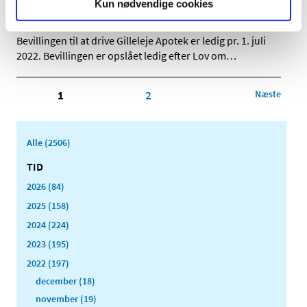
Ledig bevilling til Gilleleje Apotek
Kun nødvendige cookies
|
9. februar 2022
|
Bevillingen til at drive Gilleleje Apotek er ledig pr. 1. juli
2022. Bevillingen er opslået ledig efter Lov om
…
1
2
Næste
Alle (2506)
TID
2026 (84)
2025 (158)
2024 (224)
2023 (195)
2022 (197)
december (18)
november (19)