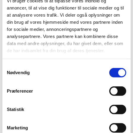
Vi bruger cookies til at tilpasse vores indhold og
annoncer, til at vise dig funktioner til sociale medier og til
Sløvende antihistaminer ændrer
at analysere vores trafik. Vi deler også oplysninger om
udleveringsbestemmelse og kan fra i dag kun
din brug af vores hjemmeside med vores partnere inden
købes på apoteket
for sociale medier, annonceringspartnere og
|
4. april 2022
|
analysepartnere. Vores partnere kan kombinere disse
På baggrund af indberetninger om uhensigtsmæssig
data med andre oplysninger, du har givet dem, eller som
indtagelse af mange sløvende antihistaminer på
…
de har indsamlet fra din brug af deres tjenester.
Samtykkevalg
Alle (2506)
Nødvendig
TID
2026 (84)
Præferencer
2025 (158)
2024 (224)
Statistik
2023 (195)
2022 (197)
Marketing
december (18)