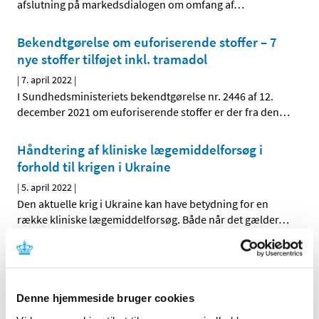
afslutning på markedsdialogen om omfang af
…
Bekendtgørelse om euforiserende stoffer – 7
nye stoffer tilføjet inkl. tramadol
|
7. april 2022
|
I Sundhedsministeriets bekendtgørelse nr. 2446 af 12.
december 2021 om euforiserende stoffer er der fra den
…
Håndtering af kliniske lægemiddelforsøg i
forhold til krigen i Ukraine
|
5. april 2022
|
Den aktuelle krig i Ukraine kan have betydning for en
række kliniske lægemiddelforsøg. Både når det gælder
…
Lægemiddelstyrelsen præsenterer ny strategi
|
5. april 2022
|
Lægemiddelstyrelsens direktør Lars Bo Nielsen har netop
Denne hjemmeside bruger cookies
præsenteret styrelsens nye strategi 2022-26. Strategien
…