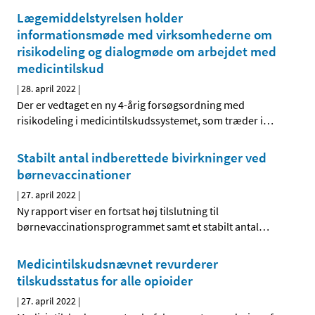
Lægemiddelstyrelsen holder
informationsmøde med virksomhederne om
risikodeling og dialogmøde om arbejdet med
medicintilskud
|
28. april 2022
|
Der er vedtaget en ny 4-årig forsøgsordning med
risikodeling i medicintilskudssystemet, som træder i
…
Stabilt antal indberettede bivirkninger ved
børnevaccinationer
|
27. april 2022
|
Ny rapport viser en fortsat høj tilslutning til
børnevaccinationsprogrammet samt et stabilt antal
…
Medicintilskudsnævnet revurderer
tilskudsstatus for alle opioider
|
27. april 2022
|