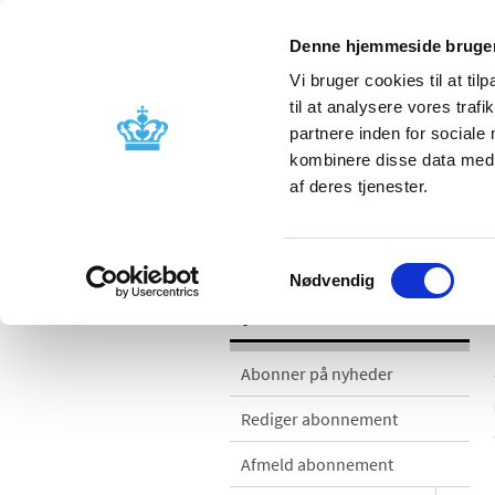
Denne hjemmeside bruger
Vi bruger cookies til at til
til at analysere vores tra
partnere inden for sociale
Godkendelse og
Bivirkninger
kombinere disse data med a
kontrol
produktinfo
af deres tjenester.
Nyheder
Samtykkevalg
Nødvendig
Nyheder
Abonner på nyheder
Rediger abonnement
Afmeld abonnement