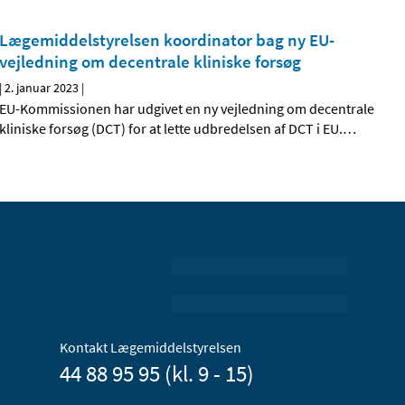
Lægemiddelstyrelsen koordinator bag ny EU-
vejledning om decentrale kliniske forsøg
|
2. januar 2023
|
EU-Kommissionen har udgivet en ny vejledning om decentrale
kliniske forsøg (DCT) for at lette udbredelsen af DCT i EU.
…
Kontakt Lægemiddelstyrelsen
44 88 95 95 (kl. 9 - 15)