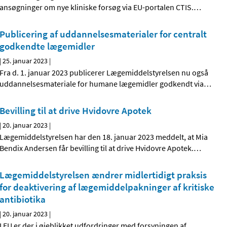
ansøgninger om nye kliniske forsøg via EU-portalen CTIS.
…
Publicering af uddannelsesmaterialer for centralt
godkendte lægemidler
|
25. januar 2023
|
Fra d. 1. januar 2023 publicerer Lægemiddelstyrelsen nu også
uddannelsesmateriale for humane lægemidler godkendt via
…
Bevilling til at drive Hvidovre Apotek
|
20. januar 2023
|
Lægemiddelstyrelsen har den 18. januar 2023 meddelt, at Mia
Bendix Andersen får bevilling til at drive Hvidovre Apotek.
…
Lægemiddelstyrelsen ændrer midlertidigt praksis
for deaktivering af lægemiddelpakninger af kritiske
antibiotika
|
20. januar 2023
|
I EU er der i øjeblikket udfordringer med forsyningen af