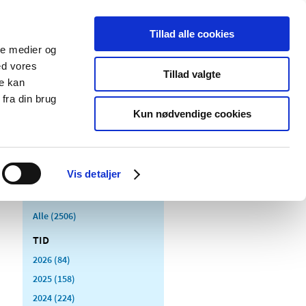
Tillad alle cookies
ale medier og
Udgivelser
Cookies
ed vores
Tillad valgte
re kan
dicinsk
Særlige
fra din brug
styr
produktområder
Kun nødvendige cookies
Vis detaljer
Alle (2506)
TID
2026 (84)
2025 (158)
2024 (224)