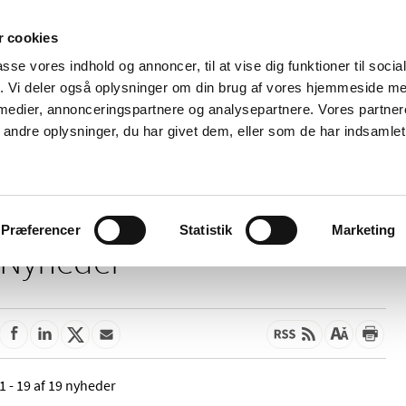
 cookies
passe vores indhold og annoncer, til at vise dig funktioner til soci
Nyheder
Om os
Kontakt
fik. Vi deler også oplysninger om din brug af vores hjemmeside m
 medier, annonceringspartnere og analysepartnere. Vores partne
 og
Tilskud og
Apoteker og salg af
Me
ndre oplysninger, du har givet dem, eller som de har indsamlet 
rmation
priser
medicin
ud
Præferencer
Statistik
Marketing
Nyheder
1 - 19 af 19 nyheder