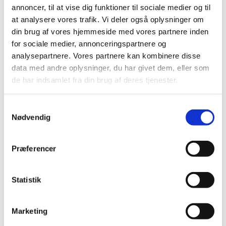
annoncer, til at vise dig funktioner til sociale medier og til
Sikkerhedsinformation (DHPC): Increlex
at analysere vores trafik. Vi deler også oplysninger om
(mecasermin)
din brug af vores hjemmeside med vores partnere inden
for sociale medier, annonceringspartnere og
|
2. december 2019
|
analysepartnere. Vores partnere kan kombinere disse
▼ INCRELEX (mecasermin): Risiko for benign og malign
data med andre oplysninger, du har givet dem, eller som
neoplasi.
de har indsamlet fra din brug af deres tjenester.
Alle (2506)
Samtykkevalg
Nødvendig
TID
2026 (84)
Præferencer
2025 (158)
2024 (224)
2023 (195)
Statistik
2022 (197)
2021 (516)
Marketing
2020 (263)