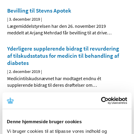
Bevilling til Stevns Apotek
|
3. december 2019
|
Lægemiddelstyrelsen har den 26. november 2019
meddelt at Arjang Mehrdad får bevilling til at drive
…
Yderligere supplerende bidrag til revurdering
af tilskudsstatus for medicin til behandling af
diabetes
|
2. december 2019
|
Medicintilskudsnævnet har modtaget endnu ét
supplerende bidrag til deres drøftelser om
…
Binosto mod knogleskørhed får ikke generelt
klausuleret tilskud
|
2. december 2019
|
Denne hjemmeside bruger cookies
Lægemiddelstyrelsen har besluttet, at Binosto
brusetabletter, der indeholder alendronat, ikke skal
…
Vi bruger cookies til at tilpasse vores indhold og