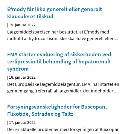
Efmody får ikke generelt eller generelt
klausuleret tilskud
|
19. januar 2022
|
Lægemiddelstyrelsen har besluttet, at Efmody med
indhold af hydrocortison ikke skal have generelt eller
…
EMA starter evaluering af sikkerheden ved
terlipressin til behandling af hepatorenalt
syndrom
|
18. januar 2022
|
Det Europæiske lægemiddelagentur, EMA, har startet en
gennemgang (referral) af lægemidler, der indeholder
…
Forsyningsvanskeligheder for Buscopan,
Flixotide, Sofradex og Taltz
|
17. januar 2022
|
Der er aktuelle problemer med forsyningen af Buscopan