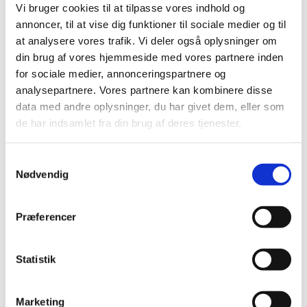
Vi bruger cookies til at tilpasse vores indhold og
|
5. januar 2022
|
annoncer, til at vise dig funktioner til sociale medier og til
Der er aktuelle problemer med forsyningen af Sutent
at analysere vores trafik. Vi deler også oplysninger om
50mg, kapsler, hårde fra Pfizer.
din brug af vores hjemmeside med vores partnere inden
for sociale medier, annonceringspartnere og
Forsøgsordning med medicinsk cannabis
analysepartnere. Vores partnere kan kombinere disse
forlænget: læs om de nye vilkår
data med andre oplysninger, du har givet dem, eller som
|
4. januar 2022
|
de har indsamlet fra din brug af deres tjenester.
Primo december 2021 vedtog et flertal i Folketinget at
forlænge forsøgsordningen med medicinsk cannabis
…
Samtykkevalg
Nødvendig
Opdatering af produktresumeer på grund af
ændrede ATC-koder for 2022
Præferencer
|
3. januar 2022
|
Indehavere af markedsføringstilladelser til lægemidler,
der er godkendt efter den nationale procedure, den
…
Statistik
Lægemiddelstyrelsen indbyder til
Marketing