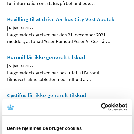
for information om status på behandlede
…
Bevilling til at drive Aarhus City Vest Apotek
|
6. januar 2022
|
Lægemiddelstyrelsen har den 21. december 2021
meddelt, at Fahad Yeser Hamood Yeser Al-Gezi får
…
Buronil får ikke generelt tilskud
|
5. januar 2022
|
Lægemiddelstyrelsen har besluttet, at Buronil,
filmovertrukne tabletter med indhold af
…
Cystifos får ikke generelt tilskud
|
5. januar 2022
|
Lægemiddelstyrelsen har besluttet, at Cystifos, granulat
til oral opløsning, i brev, med indhold af
…
Denne hjemmeside bruger cookies
Forsyningsvanskeligheder for Sutent