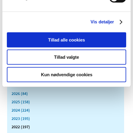
markedsdialog om vedligehold og
videreudvikling af systemer udviklet på
Microsoft Dynamics og i Java/.Net
Vis detaljer
|
3. januar 2022
|
I løbet af foråret 2022 vil Lægemiddelstyrelsen udbyde
vedligehold og videreudvikling af en række vitale
…
Tillad alle cookies
Forrige
1
8
9
10
…
Tillad valgte
Alle (2506)
Kun nødvendige cookies
TID
2026 (84)
2025 (158)
2024 (224)
2023 (195)
2022 (197)