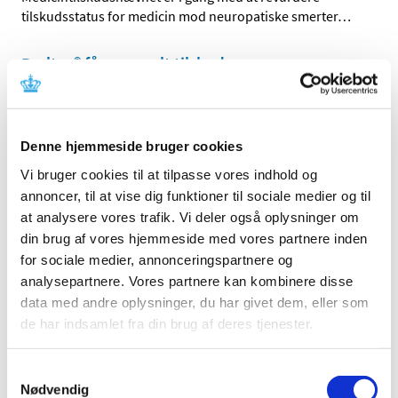
tilskudsstatus for medicin mod neuropatiske smerter
…
Braltus® får generelt tilskud
|
4. juli 2016
|
Lægemiddelstyrelsen har besluttet, at Braltus® skal have
generelt tilskud. Braltus® indeholder tiotropium og
…
Denne hjemmeside bruger cookies
Bedre adgang til patientdata i kliniske forsøg
Vi bruger cookies til at tilpasse vores indhold og
for monitorer og GCP-inspektører
annoncer, til at vise dig funktioner til sociale medier og til
at analysere vores trafik. Vi deler også oplysninger om
|
1. juli 2016
|
din brug af vores hjemmeside med vores partnere inden
Lægemiddelstyrelsens inspektører får nu direkte adgang
for sociale medier, annonceringspartnere og
til at indhente helbredsoplysninger i patientjournaler i
…
analysepartnere. Vores partnere kan kombinere disse
data med andre oplysninger, du har givet dem, eller som
Forventet mangel på næsesalve mod MRSA
de har indsamlet fra din brug af deres tjenester.
|
1. juli 2016
|
Lægemiddelsstyrelsen forventer, at der frem til midt i juli
Samtykkevalg
vil være mangel på Bactroban Nasal næsesalve 2%, der
…
Nødvendig