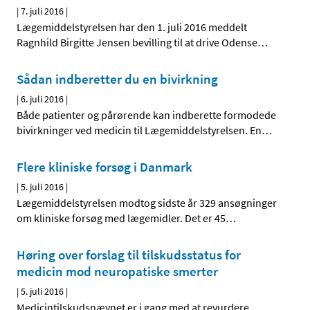
|
7. juli 2016
|
Lægemiddelstyrelsen har den 1. juli 2016 meddelt
Ragnhild Birgitte Jensen bevilling til at drive Odense
…
Sådan indberetter du en bivirkning
|
6. juli 2016
|
Både patienter og pårørende kan indberette formodede
bivirkninger ved medicin til Lægemiddelstyrelsen. En
…
Flere kliniske forsøg i Danmark
|
5. juli 2016
|
Lægemiddelstyrelsen modtog sidste år 329 ansøgninger
om kliniske forsøg med lægemidler. Det er 45
…
Høring over forslag til tilskudsstatus for
medicin mod neuropatiske smerter
|
5. juli 2016
|
Medicintilskudsnævnet er i gang med at revurdere