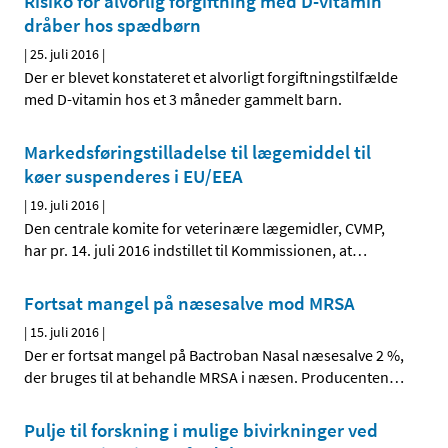
Risiko for alvorlig forgiftning med D-vitamin
dråber hos spædbørn
|
25. juli 2016
|
Der er blevet konstateret et alvorligt forgiftningstilfælde
med D-vitamin hos et 3 måneder gammelt barn.
Markedsføringstilladelse til lægemiddel til
køer suspenderes i EU/EEA
|
19. juli 2016
|
Den centrale komite for veterinære lægemidler, CVMP,
har pr. 14. juli 2016 indstillet til Kommissionen, at
…
Fortsat mangel på næsesalve mod MRSA
|
15. juli 2016
|
Der er fortsat mangel på Bactroban Nasal næsesalve 2 %,
der bruges til at behandle MRSA i næsen. Producenten
…
Pulje til forskning i mulige bivirkninger ved