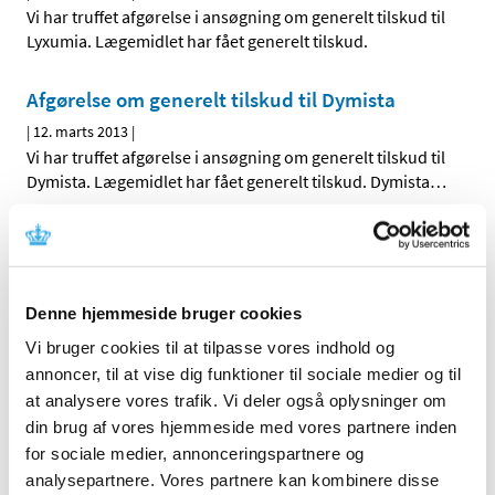
Vi har truffet afgørelse i ansøgning om generelt tilskud til
Lyxumia. Lægemidlet har fået generelt tilskud.
Afgørelse om generelt tilskud til Dymista
|
12. marts 2013
|
Vi har truffet afgørelse i ansøgning om generelt tilskud til
Dymista. Lægemidlet har fået generelt tilskud. Dymista
…
Høringssvar på Medicintilskuds­nævnets 2.
forslag til indstilling til tilskudsstatus for
lægemidler mod diabetes
Denne hjemmeside bruger cookies
|
6. marts 2013
|
Vi bruger cookies til at tilpasse vores indhold og
Medicintilskudsnævnets 2. forslag til indstilling til
fremtidig tilskudsstatus for lægemidler mod diabetes i
…
annoncer, til at vise dig funktioner til sociale medier og til
at analysere vores trafik. Vi deler også oplysninger om
din brug af vores hjemmeside med vores partnere inden
Alle (2506)
for sociale medier, annonceringspartnere og
analysepartnere. Vores partnere kan kombinere disse
TID