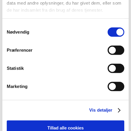
data med andre oplysninger, du har givet dem, eller som
2026 (84)
de har indsamlet fra din brug af deres tjenester.
2025 (158)
2024 (224)
Samtykkevalg
2023 (195)
Nødvendig
2022 (197)
2021 (516)
Præferencer
2020 (263)
2019 (159)
Statistik
2018 (150)
2017 (167)
Marketing
2016 (167)
2015 (33)
2014 (44)
Vis detaljer
2013 (49)
december (4)
Tillad alle cookies
november (5)