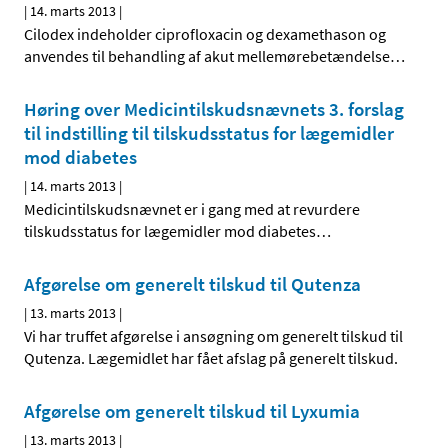
|
14. marts 2013
|
Cilodex indeholder ciprofloxacin og dexamethason og
anvendes til behandling af akut mellemørebetændelse
…
Høring over Medicintilskuds­nævnets 3. forslag
til indstilling til tilskudsstatus for lægemidler
mod diabetes
|
14. marts 2013
|
Medicintilskudsnævnet er i gang med at revurdere
tilskudsstatus for lægemidler mod diabetes
…
Afgørelse om generelt tilskud til Qutenza
|
13. marts 2013
|
Vi har truffet afgørelse i ansøgning om generelt tilskud til
Qutenza. Lægemidlet har fået afslag på generelt tilskud.
Afgørelse om generelt tilskud til Lyxumia
|
13. marts 2013
|