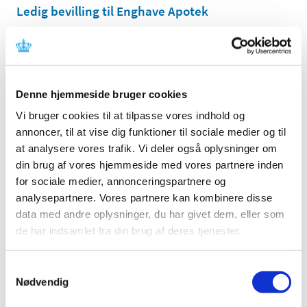
Ledig bevilling til Enghave Apotek
|
1. februar 2018
|
Bevillingen til at drive Enghave Apotek er ledig pr. 1.
oktober 2018. Enghave Apotek er beliggende i
…
Denne hjemmeside bruger cookies
Ledig bevilling til Ribe Apotek
Vi bruger cookies til at tilpasse vores indhold og
|
1. februar 2018
|
annoncer, til at vise dig funktioner til sociale medier og til
Bevillingen til at drive Ribe Apotek er ledig pr. 1. oktober
2018. Ribe Apotek er beliggende i postnummer 6760.
at analysere vores trafik. Vi deler også oplysninger om
din brug af vores hjemmeside med vores partnere inden
for sociale medier, annonceringspartnere og
Ledig bevilling til Galten Apotek
analysepartnere. Vores partnere kan kombinere disse
|
1. februar 2018
|
data med andre oplysninger, du har givet dem, eller som
Bevillingen til at drive Galten Apotek er ledig pr. 1. juli
de har indsamlet fra din brug af deres tjenester.
2018. Galten Apotek er beliggende i postnummer 8464.
Samtykkevalg
Brexit - skift af referenceland fra
Nødvendig
Storbritannien til Danmark