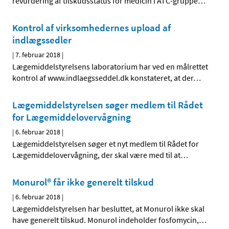
revurdering af tilskudsstatus for medicin i ATC-gruppe
…
Kontrol af virksomhedernes upload af
indlægssedler
|
7. februar 2018
|
Lægemiddelstyrelsens laboratorium har ved en målrettet
kontrol af www.indlaegsseddel.dk konstateret, at der
…
Lægemiddelstyrelsen søger medlem til Rådet
for Lægemiddelovervågning
|
6. februar 2018
|
Lægemiddelstyrelsen søger et nyt medlem til Rådet for
Lægemiddelovervågning, der skal være med til at
…
Monurol® får ikke generelt tilskud
|
6. februar 2018
|
Lægemiddelstyrelsen har besluttet, at Monurol ikke skal
have generelt tilskud. Monurol indeholder fosfomycin,
…